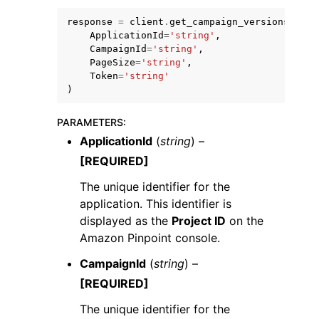
response
=
client
.
get_campaign_versions
(
ApplicationId
=
'string'
,
CampaignId
=
'string'
,
PageSize
=
'string'
,
Token
=
'string'
)
ggle navigation of Code Examples
PARAMETERS
:
ggle navigation of Developer Guide
ApplicationId
(
string
) –
[REQUIRED]
ggle navigation of Available Services
The unique identifier for the
application. This identifier is
displayed as the
Project ID
on the
Amazon Pinpoint console.
CampaignId
(
string
) –
[REQUIRED]
The unique identifier for the