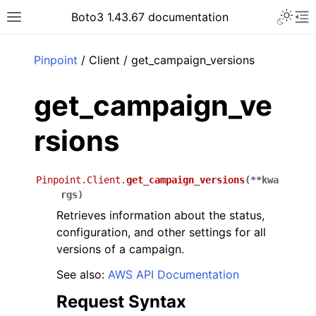
Toggle 
Boto3 1.43.67 documentation
Toggle site navigation sidebar
To
ar
Pinpoint
/ Client / get_campaign_versions
get_campaign_ve
rsions
Pinpoint.Client.
get_campaign_versions
(
**
kwa
rgs
)
Retrieves information about the status,
configuration, and other settings for all
versions of a campaign.
See also:
AWS API Documentation
Request Syntax