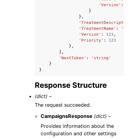
'Version'
:
'stri
}
},
'TreatmentDescription'
:
'TreatmentName'
:
'string
'Version'
:
123
,
'Priority'
:
123
},
],
'NextToken'
:
'string'
}
}
Response Structure
(dict) –
The request succeeded.
CampaignsResponse
(dict) –
Provides information about the
configuration and other settings