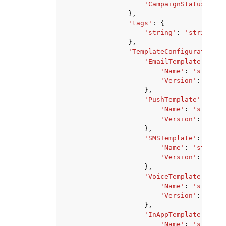
'CampaignStatus'
:
'S
},
'tags'
:
{
'string'
:
'string'
},
'TemplateConfiguration'
:
'EmailTemplate'
:
{
'Name'
:
'string'
'Version'
:
'stri
},
'PushTemplate'
:
{
'Name'
:
'string'
'Version'
:
'stri
},
'SMSTemplate'
:
{
'Name'
:
'string'
'Version'
:
'stri
},
'VoiceTemplate'
:
{
'Name'
:
'string'
'Version'
:
'stri
},
'InAppTemplate'
:
{
'Name'
:
'string'