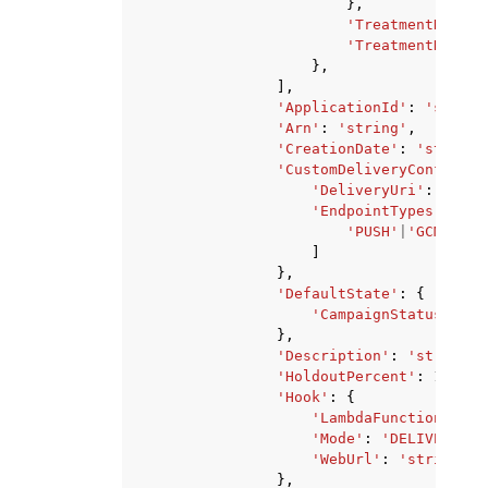
},
'TreatmentDescri
'TreatmentName'
:
},
],
'ApplicationId'
:
'string
'Arn'
:
'string'
,
'CreationDate'
:
'string'
'CustomDeliveryConfigura
'DeliveryUri'
:
'stri
'EndpointTypes'
:
[
'PUSH'
|
'GCM'
|
'AP
]
},
'DefaultState'
:
{
'CampaignStatus'
:
'S
},
'Description'
:
'string'
,
'HoldoutPercent'
:
123
,
'Hook'
:
{
'LambdaFunctionName'
'Mode'
:
'DELIVERY'
|
'
'WebUrl'
:
'string'
},