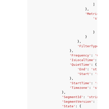
]
},
'Metrics'
:
{
'string'
'Com
'Val
}
}
},
'FilterType'
:
'S
},
'Frequency'
:
'ONCE'
|
'IsLocalTime'
:
True
|
'QuietTime'
:
{
'End'
:
'string'
,
'Start'
:
'string
},
'StartTime'
:
'string
'Timezone'
:
'string'
},
'SegmentId'
:
'string'
,
'SegmentVersion'
:
123
,
'State'
:
{