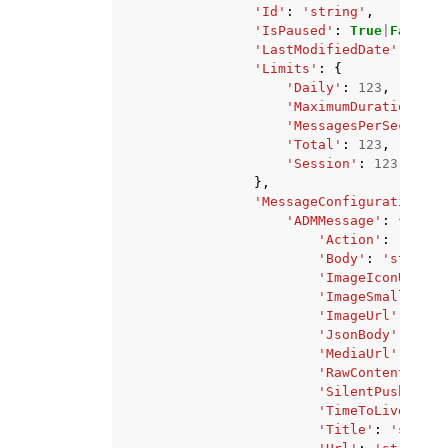
'Id'
:
'string'
,
'IsPaused'
:
True
|
False
,
'LastModifiedDate'
:
'str
'Limits'
:
{
'Daily'
:
123
,
'MaximumDuration'
:
1
'MessagesPerSecond'
:
'Total'
:
123
,
'Session'
:
123
},
'MessageConfiguration'
:
'ADMMessage'
:
{
'Action'
:
'OPEN_
'Body'
:
'string'
'ImageIconUrl'
:
'ImageSmallIconU
'ImageUrl'
:
'str
'JsonBody'
:
'str
'MediaUrl'
:
'str
'RawContent'
:
's
'SilentPush'
:
Tr
'TimeToLive'
:
12
'Title'
:
'string