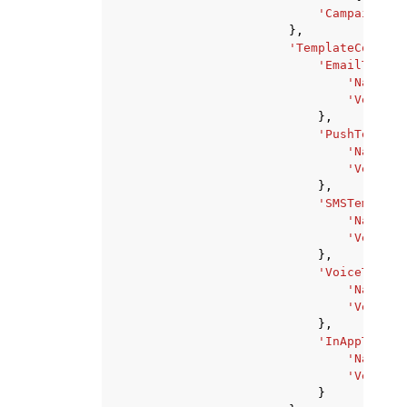
'CampaignSta
},
'TemplateConfigu
'EmailTempla
'Name'
:
'Version
},
'PushTemplat
'Name'
:
'Version
},
'SMSTemplate
'Name'
:
'Version
},
'VoiceTempla
'Name'
:
'Version
},
'InAppTempla
'Name'
:
'Version
}