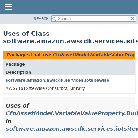
SEARCH
OVERVIEW
PACKAGE
Uses of Class
CLASS
software.amazon.awscdk.services.iots
USE
TREE
Packages that use
CfnAssetModel.VariableValuePrope
DEPRECATED
Package
INDEX
Description
HELP
software.amazon.awscdk.services.iotsitewise
AWS::IoTSiteWise Construct Library
Uses of
CfnAssetModel.VariableValueProperty.Bui
in
software.amazon.awscdk.services.iotsite