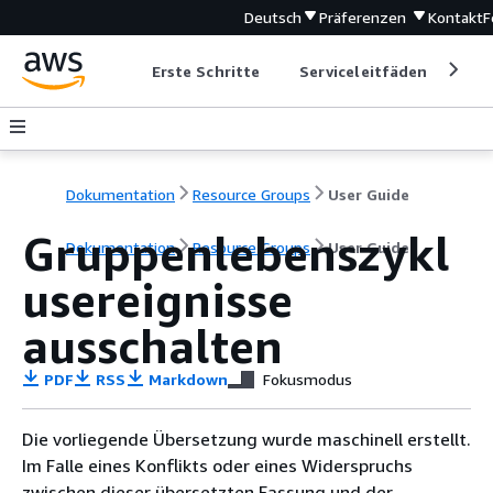
Deutsch
Präferenzen
Kontakt
F
Erste Schritte
Serviceleitfäden
Ent
Dokumentation
Resource Groups
User Guide
Gruppenlebenszykl
Dokumentation
Resource Groups
User Guide
usereignisse
ausschalten
PDF
RSS
Markdown
Fokusmodus
Die vorliegende Übersetzung wurde maschinell erstellt.
Im Falle eines Konflikts oder eines Widerspruchs
zwischen dieser übersetzten Fassung und der