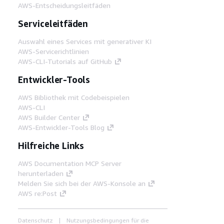
AWS-Entscheidungsleitfäden
Serviceleitfäden
Auswahl eines Services mit generativer KI
AWS-Servicerichtlinien
AWS-CLI-Tutorials auf GitHub
Entwickler-Tools
AWS Bibliothek mit Codebeispielen
AWS-CLI
AWS Builder Center
AWS-Entwickler-Tools Blog
Hilfreiche Links
AWS Documentation MCP Server
herunterladen
Melden Sie sich bei der AWS-Konsole an
AWS re:Post
Datenschutz
Nutzungsbedingungen für die