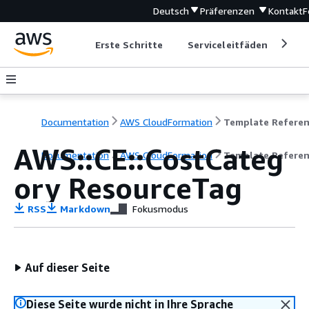
Deutsch
Präferenzen
Kontakt
F
Erste Schritte
Serviceleitfäden
Ent
Documentation
AWS CloudFormation
Template Refere
AWS::CE::CostCateg
Documentation
AWS CloudFormation
Template Refere
ory ResourceTag
RSS
Markdown
Fokusmodus
Auf dieser Seite
Diese Seite wurde nicht in Ihre Sprache