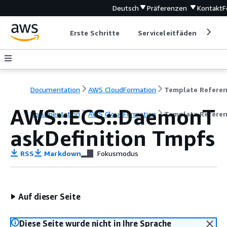
Deutsch
Präferenzen
Kontakt
F
Erste Schritte
Serviceleitfäden
Ent
Documentation
AWS CloudFormation
Template Refere
AWS::ECS::DaemonT
Documentation
AWS CloudFormation
Template Refere
askDefinition Tmpfs
RSS
Markdown
Fokusmodus
Auf dieser Seite
Diese Seite wurde nicht in Ihre Sprache