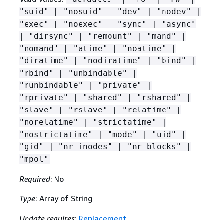
"suid" | "nosuid" | "dev" | "nodev" |
"exec" | "noexec" | "sync" | "async"
| "dirsync" | "remount" | "mand" |
"nomand" | "atime" | "noatime" |
"diratime" | "nodiratime" | "bind" |
"rbind" | "unbindable" |
"runbindable" | "private" |
"rprivate" | "shared" | "rshared" |
"slave" | "rslave" | "relatime" |
"norelatime" | "strictatime" |
"nostrictatime" | "mode" | "uid" |
"gid" | "nr_inodes" | "nr_blocks" |
"mpol"
Required
: No
Type
: Array of String
Update requires
:
Replacement