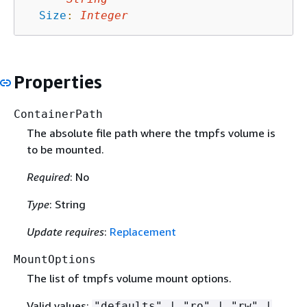
Size
:
Integer
Properties
ContainerPath
The absolute file path where the tmpfs volume is
to be mounted.
Required
: No
Type
: String
Update requires
:
Replacement
MountOptions
The list of tmpfs volume mount options.
Valid values:
"defaults" | "ro" | "rw" |