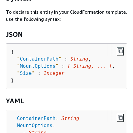
To declare this entity in your CloudFormation template,
use the following syntax:
JSON
{
"
ContainerPath
"
 : 
String
,

"
MountOptions
"
 : 
[ String, ... ]
,

"
Size
"
 : 
Integer
YAML
ContainerPath
:
String
MountOptions
:
-
String