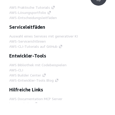
AWS Praktische Tutorials
AWS-Lösungsportfolio
AWS-Entscheidungsleitfäden
Serviceleitfäden
Auswahl eines Services mit generativer KI
AWS-Servicerichtlinien
AWS-CLI-Tutorials auf GitHub
Entwickler-Tools
AWS Bibliothek mit Codebeispielen
AWS-CLI
AWS Builder Center
AWS-Entwickler-Tools Blog
Hilfreiche Links
AWS Documentation MCP Server
herunterladen
Melden Sie sich bei der AWS-Konsole an
AWS re:Post