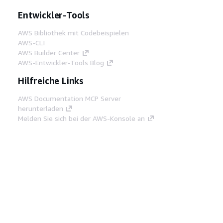
Entwickler-Tools
AWS Bibliothek mit Codebeispielen
AWS-CLI
AWS Builder Center
AWS-Entwickler-Tools Blog
Hilfreiche Links
AWS Documentation MCP Server
herunterladen
Melden Sie sich bei der AWS-Konsole an
AWS re:Post
Datenschutz
Nutzungsbedingungen für die
Website
Cookie-Einstellungen
© 2026,
Amazon Web Services, Inc. oder
Tochtergesellschaften. Alle Rechte vorbehalten.
Deutsch