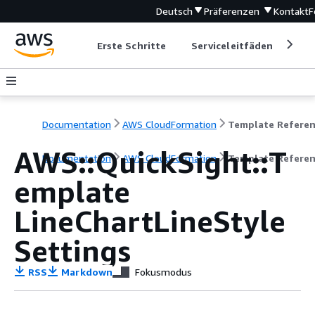
Deutsch
Präferenzen
Kontakt
F
Erste Schritte
Serviceleitfäden
Ent
Documentation
AWS CloudFormation
Template Refere
AWS::QuickSight::T
Documentation
AWS CloudFormation
Template Refere
emplate
LineChartLineStyle
Settings
RSS
Markdown
Fokusmodus