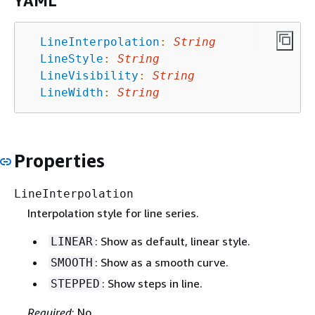
YAML
LineInterpolation
:
String
LineStyle
:
String
LineVisibility
:
String
LineWidth
:
String
Properties
LineInterpolation
Interpolation style for line series.
: Show as default, linear style.
LINEAR
: Show as a smooth curve.
SMOOTH
: Show steps in line.
STEPPED
Required
: No