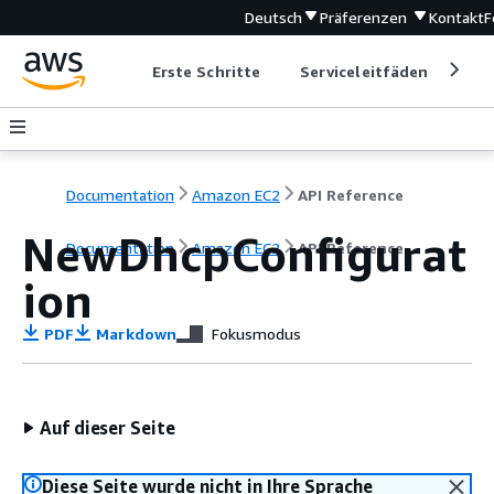
Deutsch
Präferenzen
Kontakt
F
Erste Schritte
Serviceleitfäden
Ent
Documentation
Amazon EC2
API Reference
NewDhcpConfigurat
Documentation
Amazon EC2
API Reference
ion
PDF
Markdown
Fokusmodus
Auf dieser Seite
Diese Seite wurde nicht in Ihre Sprache