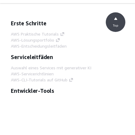
Erste Schritte
Top
AWS Praktische Tutorials
AWS-Lösungsportfolio
AWS-Entscheidungsleitfäden
Serviceleitfäden
Auswahl eines Services mit generativer KI
AWS-Servicerichtlinien
AWS-CLI-Tutorials auf GitHub
Entwickler-Tools
AWS Bibliothek mit Codebeispielen
AWS-CLI
AWS Builder Center
AWS-Entwickler-Tools Blog
Hilfreiche Links