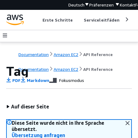
Deutsch
Präferenzen
Kontakt
F
Erste Schritte
Serviceleitfäden
Ent
Documentation
Amazon EC2
API Reference
Tag
Documentation
Amazon EC2
API Reference
PDF
Markdown
Fokusmodus
Auf dieser Seite
Diese Seite wurde nicht in Ihre Sprache
übersetzt.
Übersetzung anfragen