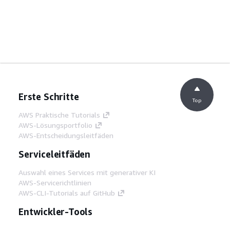
Erste Schritte
Top
AWS Praktische Tutorials
AWS-Lösungsportfolio
AWS-Entscheidungsleitfäden
Serviceleitfäden
Auswahl eines Services mit generativer KI
AWS-Servicerichtlinien
AWS-CLI-Tutorials auf GitHub
Entwickler-Tools
AWS Bibliothek mit Codebeispielen