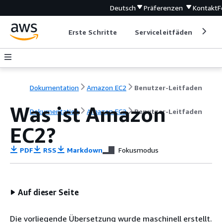
Deutsch
Präferenzen
Kontakt
F
Erste Schritte
Serviceleitfäden
Ent
Dokumentation
Amazon EC2
Benutzer-Leitfaden
Was ist Amazon
Dokumentation
Amazon EC2
Benutzer-Leitfaden
EC2?
PDF
RSS
Markdown
Fokusmodus
Auf dieser Seite
Die vorliegende Übersetzung wurde maschinell erstellt.