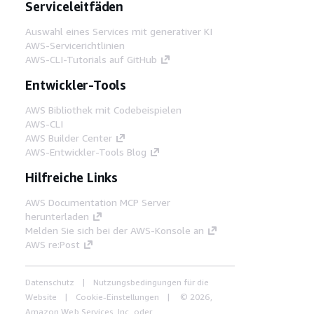
Serviceleitfäden
Auswahl eines Services mit generativer KI
AWS-Servicerichtlinien
AWS-CLI-Tutorials auf GitHub
Entwickler-Tools
AWS Bibliothek mit Codebeispielen
AWS-CLI
AWS Builder Center
AWS-Entwickler-Tools Blog
Hilfreiche Links
AWS Documentation MCP Server
herunterladen
Melden Sie sich bei der AWS-Konsole an
AWS re:Post
Datenschutz
Nutzungsbedingungen für die
Website
Cookie-Einstellungen
© 2026,
Amazon Web Services, Inc. oder