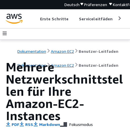
Deutsch
Präferenzen
Kontakt
F
Erste Schritte
Serviceleitfäden
Ent
Dokumentation
Amazon EC2
Benutzer-Leitfaden
Mehrere
Dokumentation
Amazon EC2
Benutzer-Leitfaden
Netzwerkschnittstel
len für Ihre
Amazon-EC2-
Instances
PDF
RSS
Markdown
Fokusmodus