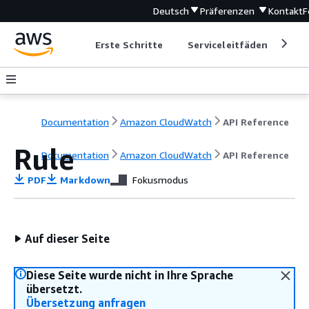
Deutsch
Präferenzen
Kontakt
F
Erste Schritte
Serviceleitfäden
Ent
Documentation
Amazon CloudWatch
API Reference
Rule
Documentation
Amazon CloudWatch
API Reference
PDF
Markdown
Fokusmodus
Auf dieser Seite
Diese Seite wurde nicht in Ihre Sprache
übersetzt.
Übersetzung anfragen