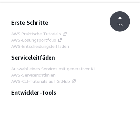
Erste Schritte
Top
AWS Praktische Tutorials
AWS-Lösungsportfolio
AWS-Entscheidungsleitfäden
Serviceleitfäden
Auswahl eines Services mit generativer KI
AWS-Servicerichtlinien
AWS-CLI-Tutorials auf GitHub
Entwickler-Tools
AWS Bibliothek mit Codebeispielen
AWS-CLI
AWS Builder Center
AWS-Entwickler-Tools Blog
Hilfreiche Links