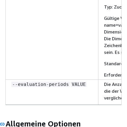
Typ: Zuor
Gültige We
name=value
Dimension 
Die Dimen
Zeichenket
sein. Es s
Standard: 
Erforderlic
Die Anzahl
--evaluation-periods
VALUE
die der We
verglichen
Typ: Ganzz
Gültige Wer
Allgemeine Optionen