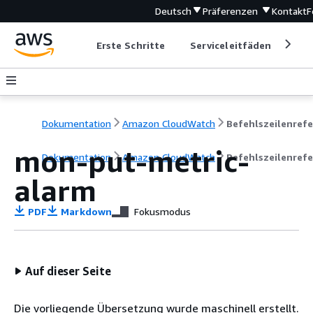
Deutsch
Präferenzen
Kontakt
F
Erste Schritte
Serviceleitfäden
Ent
Dokumentation
Amazon CloudWatch
mon-put-metric-
Dokumentation
Amazon CloudWatch
Befehlszeilenref
alarm
PDF
Markdown
Fokusmodus
Auf dieser Seite
Die vorliegende Übersetzung wurde maschinell erstellt.