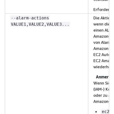
Erforderlic
Die Aktione
--alarm-actions
wenn diese
VALUE1,VALUE2,VALUE3...
einen ALAR
Amazon-Re
von Alarma
Amazon SN
EC2 Auto Sc
EC2 Amazo
wiederhers
Anmerku
Wenn Sie 
(IAM-) Kon
oder zu än
Amazon-Be
ec2: