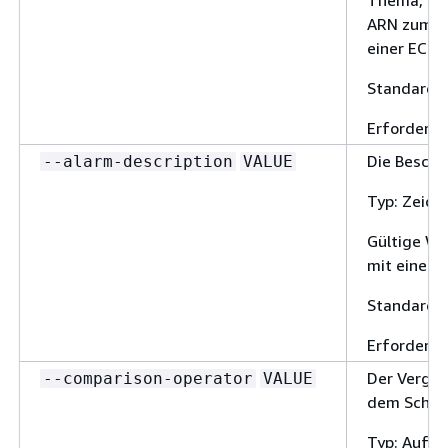
Thema, ein
ARN zum St
einer EC2 
Standard: 
Erforderlic
Die Beschr
--alarm-description
VALUE
Typ: Zeich
Gültige We
mit einer 
Standard: 
Erforderlic
Der Vergle
--comparison-operator
VALUE
dem Schwel
Typ: Aufzä