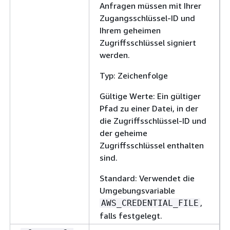
Gültige We
Anfragen müssen mit Ihrer
von 1 bis 2
Zugangsschlüssel-ID und
Ihrem geheimen
Standard: 
Zugriffsschlüssel signiert
werden.
Erforderlic
Typ: Zeichenfolge
Die Aktione
--ok-actions
wenn diese
VALUE1,VALUE2,VALUE3...
Gültige Werte: Ein gültiger
einen OK-Z
Pfad zu einer Datei, in der
Amazon-Re
die Zugriffsschlüssel-ID und
der geheime
Typ: Zeich
Zugriffsschlüssel enthalten
Gültige Wer
sind.
Standard: 
Standard: Verwendet die
Umgebungsvariable
Erforderlic
,
AWS_CREDENTIAL_FILE
Der Zeitra
--period
VALUE
falls festgelegt.
werden soll