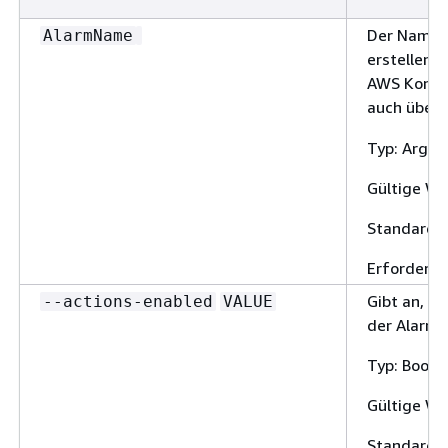
Der Name d
AlarmName
erstellend
AWS Kontos
auch über
Typ: Argu
Gültige We
Standard: 
Erforderlic
Gibt an, o
--actions-enabled
VALUE
der Alarm 
Typ: Boole
Gültige We
Standard: 