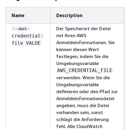
Standard: 
Name
Description
Erforderlic
Der Name d
--metric-name
VALUE
Der Speicherort der Datei
--aws-
werden soll
mit Ihren AWS
credential-
Anmeldeinformationen. Sie
file
VALUE
Typ: Argu
können diesen Wert
Gültige We
festlegen, indem Sie die
von 1 bis 2
Umgebungsvariable
AWS_CREDENTIAL_FILE
Standard: 
verwenden. Wenn Sie die
Umgebungsvariable
Erforderlic
definieren oder den Pfad zur
Der Namesp
--namespace
VALUE
Anmeldeinformationsdatei
werden sol
angeben, muss die Datei
finden Sie
vorhanden sein, sonst
schlägt die Anforderung
Typ: Zeich
fehl. Alle CloudWatch