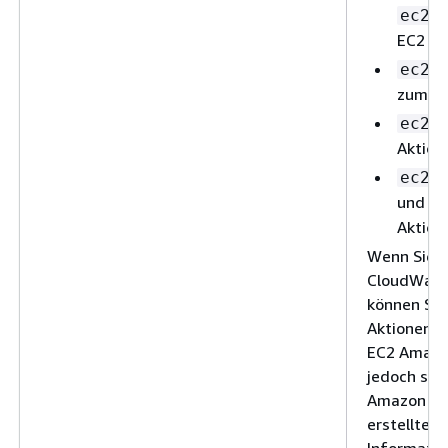
ec2:
EC2 Am
ec2:
zum An
ec2:
Aktion
ec2:
und
e
Aktion
Wenn Sie ü
CloudWatch
können Sie
Aktionen „
EC2 Amazon
jedoch spä
Amazon zu 
erstellten