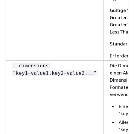
Gültige We
GreaterTh
GreaterTh
LessThanO
Standard: 
Erforderlic
Die Dimensi
--dimensions
einen Alar
"key1=value1,key2=value2..."
Dimensione
Formate kö
verwendet
Eine O
"key1=
Alles i
"key1=