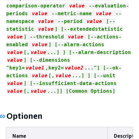
comparison-operator
value
--evaluation-
periods
value
--metric-name
value
--
namespace
value
--period
value
[--
statistic
value
] [--extendedstatistic
value
] --threshold
value
[--actions-
enabled
value
] [--alarm-actions
value
[,
value
...] ] [--alarm-description
value
] [--dimensions
"key1=
value1
,key2=
value2
..."] [--ok-
actions
value
[,
value
...] ] [--unit
value
] [--insufficient-data-actions
value
[,
value
...]] [Common Options]
Optionen
Name
Descripti