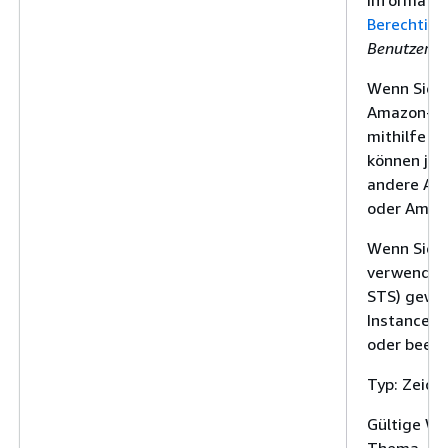
Informatio
Berechtigu
Benutzerh
Wenn Sie e
Amazon-Ins
mithilfe v
können jed
andere Ak
oder Amazo
Wenn Sie 
verwenden,
STS) gewäh
Instance n
oder been
Typ: Zeich
Gültige We