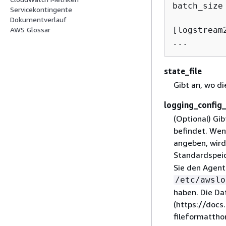
batch_size
Servicekontingente
Dokumentverlauf
[logstream2
AWS Glossar
...
state_file
Gibt an, wo di
logging_config_
(Optional) Gib
befindet. Wen
angeben, wird
Standardspeic
Sie den Agente
/etc/awslo
haben. Die Da
(https://docs
fileformattho