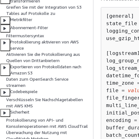
transformieren
Greifen Sie mit der Integration von S3
Tables auf Protokolle zu
[general]

Metrikfilter
state_file
Abonnement-Filter
logging_co
Filtermustersyntax
use_gzip_h
Protokollierung aktivieren von AWS
service
[logstream1
Aktivieren Sie die Protokollierung aus
log_group_
Quellen von Drittanbietern
Exportieren von Protokolldaten nach
log_stream
Amazon S3
datetime_f
Daten zum OpenSearch Service
time_zone =
streamen
file = 
val
Codebeispiele
file_finge
Verschlüsseln Sie Nachschlagetabellen
multi_line
mit AWS KMS
Sicherheit
initial_po
encoding =
Protokollierung von API- und
Konsolenoperationen mit AWS CloudTrail
buffer_dur
Überwachung der Nutzung mit
batch_coun
CloudWatch Metriken