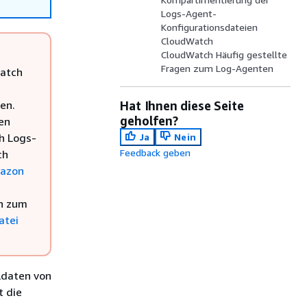
Logs-Agent-
Konfigurationsdateien
CloudWatch
CloudWatch Häufig gestellte
Fragen zum Log-Agenten
Watch
en.
Hat Ihnen diese Seite
geholfen?
en
h Logs-
Ja
Nein
Feedback geben
ch
mazon
n zum
atei
ldaten von
t die