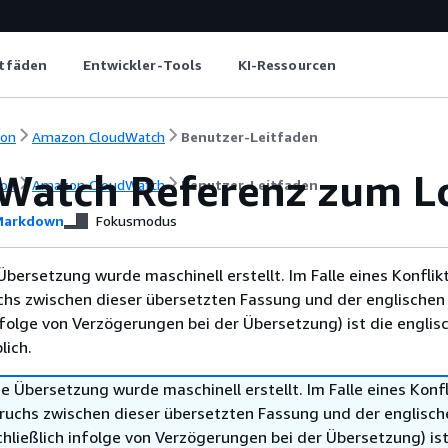
itfäden
Entwickler-Tools
KI-Ressourcen
ion
Amazon CloudWatch
Benutzer-Leitfaden
Watch Referenz zum L
ion
Amazon CloudWatch
Benutzer-Leitfaden
arkdown
Fokusmodus
Übersetzung wurde maschinell erstellt. Im Falle eines Konflik
chs zwischen dieser übersetzten Fassung und der englischen
infolge von Verzögerungen bei der Übersetzung) ist die englis
ich.
e Übersetzung wurde maschinell erstellt. Im Falle eines Konfl
ruchs zwischen dieser übersetzten Fassung und der englisch
hließlich infolge von Verzögerungen bei der Übersetzung) ist