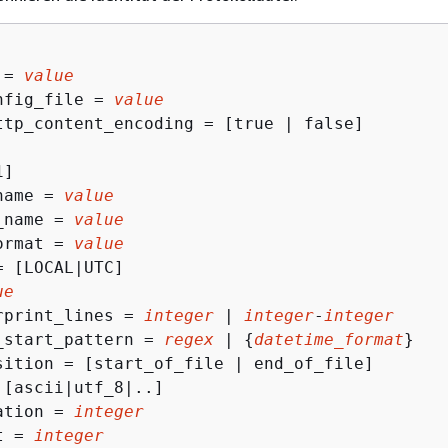
 = 
value
nfig_file = 
value
ttp_content_encoding = [true | false]

]

name = 
value
_name = 
value
ormat = 
value
 [LOCAL|UTC]

ue
rprint_lines = 
integer
 | 
integer
-
integer
_start_pattern = 
regex
 | 
{
datetime_format
}

sition = [start_of_file | end_of_file]

 [ascii|utf_8|..]

ation = 
integer
t = 
integer