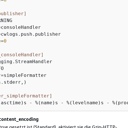
publisher]
e
=
0
_consoleHandler]
r
.stderr,)

er_simpleFormatter]
(asctime)s - %(name)s - %(levelname)s - %(pro
content_encoding
rue gesetzt ist (Standard), aktiviert sie die Gzip-HTTP-