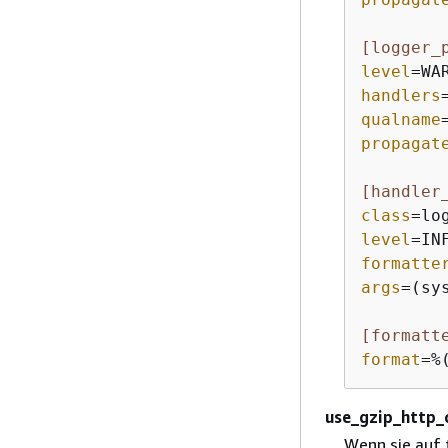
[logger_
level
handlers
qualname
propagat
[handler
class
level
formatte
args
=(sys
[formatt
format
=%
use_gzip_http_
Wenn sie auf t