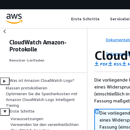
Erste Schritte
Servicele
Dokumentat
CloudWatch Amazon-
Protokolle
Cloud
Dokumentat
Benutzer-Leitfaden
PDF
RSS
M
Die vorliegende 
Was ist Amazon CloudWatch Logs?
eines Widerspru
Klassen protokollieren
(einschließlich 
Optimieren Sie die Speicherkosten mit
Amazon CloudWatch Logs Intelligent
Fassung maßgebl
Tiering
Erste Schritte
Die vorliegend
Voraussetzungen
eines Widersp
Verwenden Sie den vereinheitlichten
Fassung (einsc