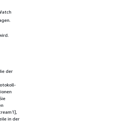
dWatch
ragen.
wird.
ie der
otokoll-
tionen
Sie
en
tream1],
ile in der