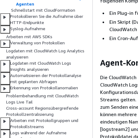
folgenden Komp
Agenten
Schnellstart mit CloudFormation
Ein Plug-in 
Protokollieren Sie die Aufnahme über
Ein Skript (
HTTP-Endpunkte
Syslog-Aufnahme
CloudWatch
Arbeiten mit AWS SDKs
Ein Cron-Auf
Verwaltung von Protokollen
Logdaten mit CloudWatch Log Analytics
analysieren
Agent-Kon
Logdaten mit CloudWatch Logs
Insights analysieren
Automatisieren der Protokollanalyse
Die CloudWatch 
mit geplanten Abfragen
CloudWatch Logs
Erkennung von Protokollanomalien
Konfigurationsda
Problembehandlung mit CloudWatch
Streams gelten. 
Logs Live Tail
zum Senden einer
Cross-account Regionsübergreifende
können mehrere [
Protokollzentralisierung
Arbeiten mit Protokollgruppen und
eindeutigen Name
Protokollstreams
[logstream2] und
Logs während der Aufnahme
Protokolldatei de