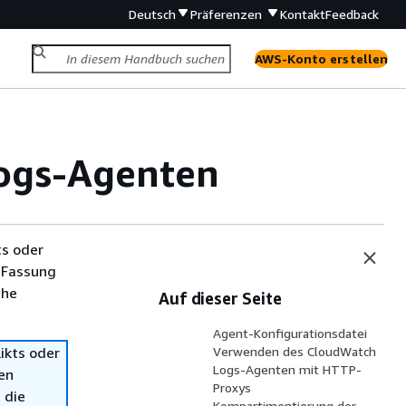
Deutsch
Präferenzen
Kontakt
Feedback
AWS-Konto erstellen
ogs-Agenten
ts oder
 Fassung
che
Auf dieser Seite
Agent-Konfigurationsdatei
ikts oder
Verwenden des CloudWatch
Logs-Agenten mit HTTP-
en
Proxys
 die
Kompartimentierung der