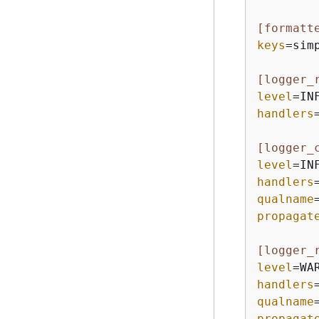
[formatt
keys
=simp
[logger_
level
handlers
[logger_
level
handlers
qualname
propagat
[logger_
level
handlers
qualname
propagat