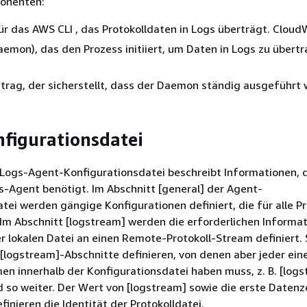
onenten:
für das AWS CLI , das Protokolldaten in Logs überträgt. Clou
Daemon), das den Prozess initiiert, um Daten in Logs zu übert
trag, der sicherstellt, dass der Daemon ständig ausgeführt 
figurationsdatei
Logs-Agent-Konfigurationsdatei beschreibt Informationen, d
-Agent benötigt. Im Abschnitt [general] der Agent-
tei werden gängige Konfigurationen definiert, die für alle Pr
Im Abschnitt [logstream] werden die erforderlichen Informa
 lokalen Datei an einen Remote-Protokoll-Stream definiert. 
logstream]-Abschnitte definieren, von denen aber jeder ein
n innerhalb der Konfigurationsdatei haben muss, z. B. [logs
 so weiter. Der Wert von [logstream] sowie die erste Datenze
finieren die Identität der Protokolldatei.