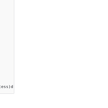
cess)d - %(threadName)s - %(message)s