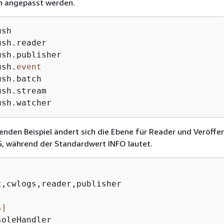
 angepasst werden.
sh

sh.reader

sh.publisher

ush.
event
sh.batch

sh.stream

ush.watcher
enden Beispiel ändert sich die Ebene für Reader und Veröffen
 während der Standardwert INFO lautet.
]
t,cwlogs,reader,publisher

s]
oleHandler
