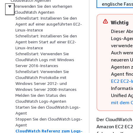
CloudWatch Agenten
englische Fas
Verwenden Sie den vorherigen
CloudWatch Agenten
Schnellstart: Installieren Sie den
Wichtig
Agent auf einer ausgeführten EC2-
Linux-Instance
Dieser Ab
Schnellstart: Installieren Sie den
Logs-Agen
Agent beim Start auf einer EC2-
verwenden
Linux-Instance
Auch wenn
Schnellstart: Verwenden Sie
neueren U
CloudWatch Logs mit Windows
Server 2016-Instances
Agenten z
Schnellstart: Verwenden Sie
Agent fin
CloudWatch Protokolle mit
EC2 EC2-I
Windows Server 2012- und
Informati
Windows Server 2008-Instances
Unified A
Melden Sie den Status des
CloudWatch Logs-Agenten
mit dem 
Starten Sie den CloudWatch Logs-
Agent
Der CloudWatch 
Stoppen Sie den CloudWatch Logs-
Agent
Amazon EC2 EC2-
CloudWatch Referenz zum Logs-