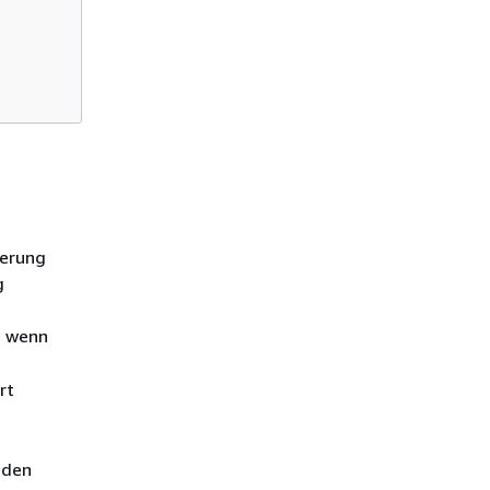
ierung
g
, wenn
rt
nden