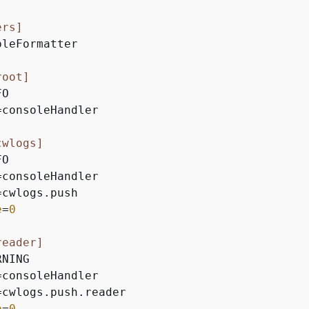
ers]
leFormatter

root]
=consoleHandler

cwlogs]
e
=
0
reader]
e
=
0