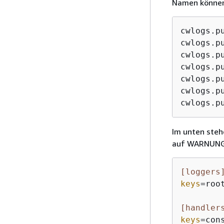
Namen können
cwlogs.pu
cwlogs.pu
cwlogs.pu
cwlogs.p
cwlogs.pu
cwlogs.pu
cwlogs.p
Im unten steh
auf WARNUNG,
[loggers
keys
=roo
[handler
keys
=cons