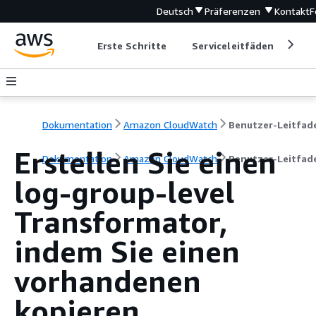
Deutsch
Präferenzen
Kontakt
F
Erste Schritte
Serviceleitfäden
Ent
Dokumentation
Amazon CloudWatch
Benutzer-Leitfad
Erstellen Sie einen
Dokumentation
Amazon CloudWatch
Benutzer-Leitfad
log-group-level
Transformator,
indem Sie einen
vorhandenen
kopieren