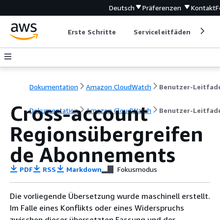
Deutsch
Präferenzen
Kontakt
F
Erste Schritte
Serviceleitfäden
Ent
Dokumentation
Amazon CloudWatch
Benutzer-Leitfad
Cross-account
Dokumentation
Amazon CloudWatch
Benutzer-Leitfad
Regionsübergreifen
de Abonnements
PDF
RSS
Markdown
Fokusmodus
Die vorliegende Übersetzung wurde maschinell erstellt.
Im Falle eines Konflikts oder eines Widerspruchs
zwischen dieser übersetzten Fassung und der