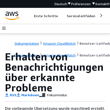
Deutsch
Präferenzen
Kontakt
F
Erste Schritte
Serviceleitfäden
Ent
Dokumentation
Amazon CloudWatch
Benutzer-Leitfad
Erhalten von
Dokumentation
Amazon CloudWatch
Benutzer-Leitfad
Benachrichtigungen
über erkannte
Probleme
RSS
Markdown
Fokusmodus
Die vorliegende Übersetzung wurde maschinell erstellt.