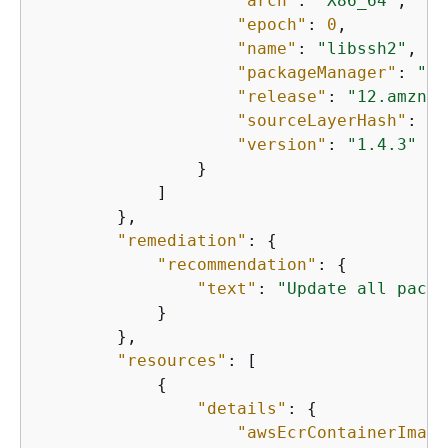
"arch"
: 
"X86_64"
,

"epoch"
: 
0
,

"name"
: 
"libssh2"
,

"packageManager"
: 
"OS
"release"
: 
"12.amzn2.
"sourceLayerHash"
: 
"s
"version"
: 
"1.4.3"
                }

            ]

        },

"remediation"
: 
{
"recommendation"
: 
{
"text"
: 
"Update all packa
            }

        },

"resources"
: [

{
"details"
: 
{
"awsEcrContainerImage