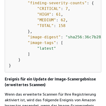
"finding-severity-counts"
: 
{
"CRITICAL"
: 
7
,

"HIGH"
: 
61
,

"MEDIUM"
: 
62
,

"TOTAL"
: 
158
        },

"image-digest"
: 
"sha256:36c7b282a
"image-tags"
: [

"latest"
        ]

    }

}
Ereignis für ein Update der Image-Scanergebnisse
(erweitertes Scannen)
Wenn das erweiterte Scannen für Ihre Registrierung
aktiviert ist, wird das folgende Ereignis von Amazon
Inspector gesendet, wenn das Image-Scanergebnis