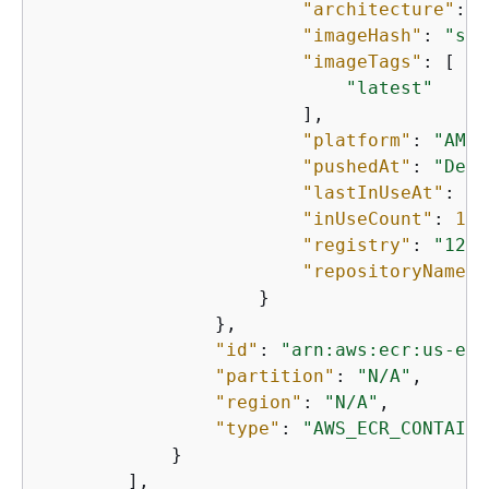
"architecture"
: 
"
"imageHash"
: 
"sha
"imageTags"
: [

"latest"
                        ],

"platform"
: 
"AMAZ
"pushedAt"
: 
"Dec 
"lastInUseAt"
: 
"D
"inUseCount"
: 
1
,

"registry"
: 
"1234
"repositoryName"
:
                    }

                },

"id"
: 
"arn:aws:ecr:us-eas
"partition"
: 
"N/A"
,

"region"
: 
"N/A"
,

"type"
: 
"AWS_ECR_CONTAINE
            }

        ],
