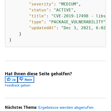
"severity"
: 
"MEDIUM"
,

"status"
: 
"ACTIVE"
,

"title"
: 
"CVE-2019-17498 - libssh
"type"
: 
"PACKAGE_VULNERABILITY"
,

"updatedAt"
: 
"Dec 3, 2021, 6:02:3
    }

}
Hat Ihnen diese Seite geholfen?
Ja
Nein
Feedback geben
Nächstes Thema:
Ergebnisse werden abgerufen