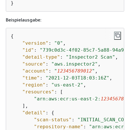
}
Beispielausgabe:
{
"version"
: 
"0"
,

"id"
: 
"739c0d3c-4f02-85c7-5a88-94a9EX
"detail-type"
: 
"Inspector2 Scan"
,

"source"
: 
"aws.inspector2"
,

"account"
: 
"
123456789012
"
,

"time"
: 
"2021-12-03T18:03:16Z"
,

"region"
: 
"us-east-2"
,

"resources"
: [

"arn:aws:ecr:us-east-2:
1234567890
    ],

"detail"
: 
{
"scan-status"
: 
"INITIAL_SCAN_COMP
"repository-name"
: 
"arn:aws:ecr:u