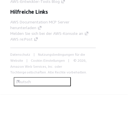
AWS-Entwickler-Tools Blog
Hilfreiche Links
AWS Documentation MCP Server
herunterladen
Melden Sie sich bei der AWS-Konsole an
AWS re:Post
Datenschutz
Nutzungsbedingungen für die
Website
Cookie-Einstellungen
© 2026,
Amazon Web Services, Inc. oder
Tochtergesellschaften. Alle Rechte vorbehalten.
Deutsch