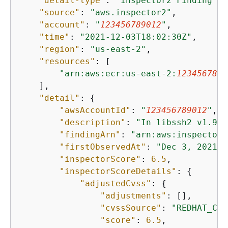
"detail-type"
: 
"Inspector2 Finding"
,

"source"
: 
"aws.inspector2"
,

"account"
: 
"
123456789012
"
,

"time"
: 
"2021-12-03T18:02:30Z"
,

"region"
: 
"us-east-2"
,

"resources"
: [

"arn:aws:ecr:us-east-2:
1234567890
    ],

"detail"
: 
{
"awsAccountId"
: 
"
123456789012
"
,

"description"
: 
"In libssh2 v1.9.0
"findingArn"
: 
"arn:aws:inspector2
"firstObservedAt"
: 
"Dec 3, 2021, 
"inspectorScore"
: 
6.5
,

"inspectorScoreDetails"
: 
{
"adjustedCvss"
: 
{
"adjustments"
: [],

"cvssSource"
: 
"REDHAT_CVE
"score"
: 
6.5
,
