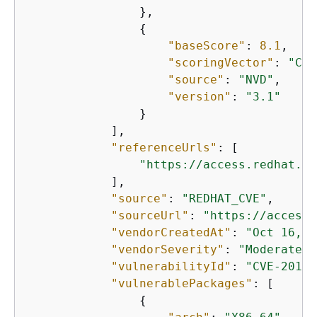
                },

{
"baseScore"
: 
8.1
,

"scoringVector"
: 
"CVS
"source"
: 
"NVD"
,

"version"
: 
"3.1"
                }

            ],

"referenceUrls"
: [

"https://access.redhat.co
            ],

"source"
: 
"REDHAT_CVE"
,

"sourceUrl"
: 
"https://access.
"vendorCreatedAt"
: 
"Oct 16, 2
"vendorSeverity"
: 
"Moderate"
,

"vulnerabilityId"
: 
"CVE-2019-
"vulnerablePackages"
: [

{