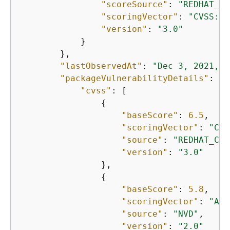
"scoreSource"
: 
"REDHAT_CV
"scoringVector"
: 
"CVSS:3.
"version"
: 
"3.0"
            }

        },

"lastObservedAt"
: 
"Dec 3, 2021, 6
"packageVulnerabilityDetails"
: 
{
"cvss"
: [

{
"baseScore"
: 
6.5
,

"scoringVector"
: 
"CVS
"source"
: 
"REDHAT_CVE
"version"
: 
"3.0"
                },

{
"baseScore"
: 
5.8
,

"scoringVector"
: 
"AV:
"source"
: 
"NVD"
,

"version"
: 
"2.0"