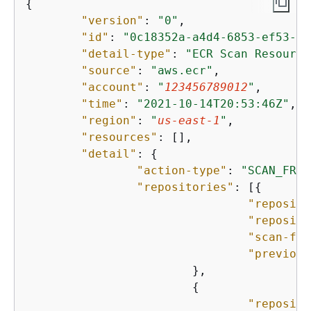
{
"version"
: 
"0"
,

"id"
: 
"0c18352a-a4d4-6853-ef53-0a
"detail-type"
: 
"ECR Scan Resource
"source"
: 
"aws.ecr"
,

"account"
: 
"
123456789012
"
,

"time"
: 
"2021-10-14T20:53:46Z"
,

"region"
: 
"
us-east-1
"
,

"resources"
: [],

"detail"
: 
{
"action-type"
: 
"SCAN_FREQ
"repositories"
: [
{
"reposito
"reposito
"scan-fre
"previous
			},

{
"reposito