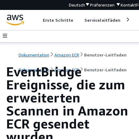
Deutsch
Präferenzen
Kontakt
F
Erste Schritte
Serviceleitfäden
Ent
Dokumentation
Amazon ECR
Benutzer-Leitfaden
EventBridge
Dokumentation
Amazon ECR
Benutzer-Leitfaden
Ereignisse, die zum
erweiterten
Scannen in Amazon
ECR gesendet
wurden