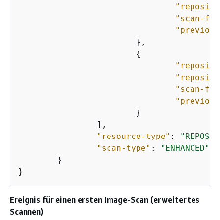
"reposito
"scan-fre
"previous
			},

{
"reposito
"reposito
"scan-fre
"previous
			}

		],

"resource-type"
: 
"REPOSIT
"scan-type"
: 
"ENHANCED"
	}

}
Ereignis für einen ersten Image-Scan (erweitertes
Scannen)