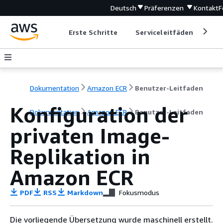
Deutsch
Präferenzen
Kontakt
F
Erste Schritte
Serviceleitfäden
Ent
Dokumentation
Amazon ECR
Benutzer-Leitfaden
Konfiguration der
Dokumentation
Amazon ECR
Benutzer-Leitfaden
privaten Image-
Replikation in
Amazon ECR
PDF
RSS
Markdown
Fokusmodus
Die vorliegende Übersetzung wurde maschinell erstellt.