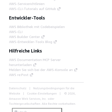
AWS-Servicerichtlinien
AWS-CLI-Tutorials auf GitHub
Entwickler-Tools
AWS Bibliothek mit Codebeispielen
AWS-CLI
AWS Builder Center
AWS-Entwickler-Tools Blog
Hilfreiche Links
AWS Documentation MCP Server
herunterladen
Melden Sie sich bei der AWS-Konsole an
AWS re:Post
Datenschutz
Nutzungsbedingungen für die
Website
Cookie-Einstellungen
© 2026,
Amazon Web Services, Inc. oder
Tochtergesellschaften. Alle Rechte vorbehalten.
Deutsch