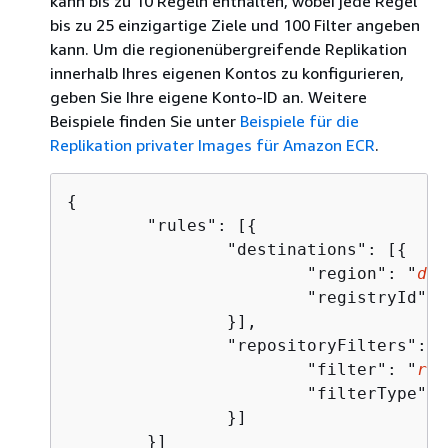
kann bis zu 10 Regeln enthalten, wobei jede Regel
bis zu 25 einzigartige Ziele und 100 Filter angeben
kann. Um die regionenübergreifende Replikation
innerhalb Ihres eigenen Kontos zu konfigurieren,
geben Sie Ihre eigene Konto-ID an. Weitere
Beispiele finden Sie unter
Beispiele für die
Replikation privater Images für Amazon ECR
.
{
	"rules": [
{
		"destinations": [
{
			"region": "
des
			"registryId":
		}],

		"repositoryFilters": [
			"filter": "
rep
			"filterType": "PREFIX_MATCH"

		}]

	}]
