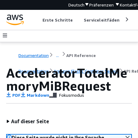
Deutsch
Präferenzen
Kontakt
F
Erste Schritte
Serviceleitfäden
Ent
Documentation
...
API Reference
AcceleratorTotalMe
Documentation
Amazon Elastic Container Service
API Re
moryMiBRequest
PDF
Markdown
Fokusmodus
Auf dieser Seite
Diese Seite wurde nicht in Ihre Sprache