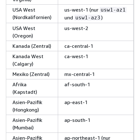
USA West
us-west-1 (nur
usw1-az1
(Nordkalifornien)
und
)
usw1-az3
USA West
us-west-2
(Oregon)
Kanada (Zentral)
ca-central-1
Kanada West
ca-west-1
(Calgary)
Mexiko (Zentral)
mx-central-1
Afrika
af-south-1
(Kapstadt)
Asien-Pazifik
ap-east-1
(Hongkong)
Asien-Pazifik
ap-south-1
(Mumbai)
Asien-Pazifik
ap-northeast-1 (nur