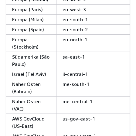
Europa (Paris)
eu-west-3
Europa (Milan)
eu-south-1
Europa (Spain)
eu-south-2
Europa
eu-north-1
(Stockholm)
Südamerika (São
sa-east-1
Paulo)
Israel (Tel Aviv)
il-central-1
Naher Osten
me-south-1
(Bahrain)
Naher Osten
me-central-1
(VAE)
AWS GovCloud
us-gov-east-1
(US-East)
AWS GovCloud
us-gov-west-1