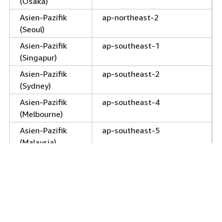
(Osaka)
Asien-Pazifik
ap-northeast-2
(Seoul)
Asien-Pazifik
ap-southeast-1
(Singapur)
Asien-Pazifik
ap-southeast-2
(Sydney)
Asien-Pazifik
ap-southeast-4
(Melbourne)
Asien-Pazifik
ap-southeast-5
(Malaysia)
Asien-Pazifik
ap-northeast-1 (nur
(Tokio)
,
apne1-az1
apne1-az2
und
)
apne1-az4
Kanada (Zentral)
ca-central-1 (nur
cac1-
und
)
az1
cac1-az2