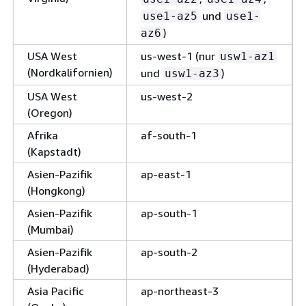
und
use1-az5
use1-
)
az6
USA West
us-west-1 (nur
usw1-az1
(Nordkalifornien)
und
)
usw1-az3
USA West
us-west-2
(Oregon)
Afrika
af-south-1
(Kapstadt)
Asien-Pazifik
ap-east-1
(Hongkong)
Asien-Pazifik
ap-south-1
(Mumbai)
Asien-Pazifik
ap-south-2
(Hyderabad)
Asia Pacific
ap-northeast-3