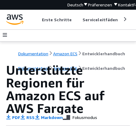
Deutsch
Präferenzen
Kontakt
F
Erste Schritte
Serviceleitfäden
Ent
Dokumentation
Amazon ECS
Entwicklerhandbuch
Unterstützte
Dokumentation
Amazon ECS
Entwicklerhandbuch
Regionen für
Amazon ECS auf
AWS Fargate
PDF
RSS
Markdown
Fokusmodus