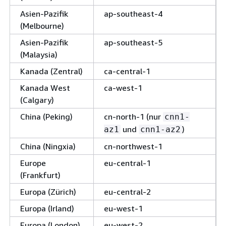
Asien-Pazifik
ap-southeast-4
(Melbourne)
Asien-Pazifik
ap-southeast-5
(Malaysia)
Kanada (Zentral)
ca-central-1
Kanada West
ca-west-1
(Calgary)
China (Peking)
cn-north-1 (nur
cnn1-
und
)
az1
cnn1-az2
China (Ningxia)
cn-northwest-1
Europe
eu-central-1
(Frankfurt)
Europa (Zürich)
eu-central-2
Europa (Irland)
eu-west-1
Europa (London)
eu-west-2