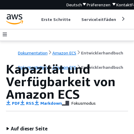
Deutsch
Präferenzen
Kontakt
F
Erste Schritte
Serviceleitfäden
Ent
Dokumentation
Amazon ECS
Entwicklerhandbuch
Kapazität und
Dokumentation
Amazon ECS
Entwicklerhandbuch
Verfügbarkeit von
Amazon ECS
PDF
RSS
Markdown
Fokusmodus
Auf dieser Seite