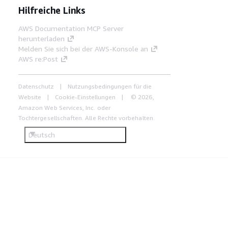
Hilfreiche Links
AWS Documentation MCP Server
herunterladen
Melden Sie sich bei der AWS-Konsole an
AWS re:Post
Datenschutz
Nutzungsbedingungen für die
Website
Cookie-Einstellungen
© 2026,
Amazon Web Services, Inc. oder
Tochtergesellschaften. Alle Rechte vorbehalten.
Deutsch