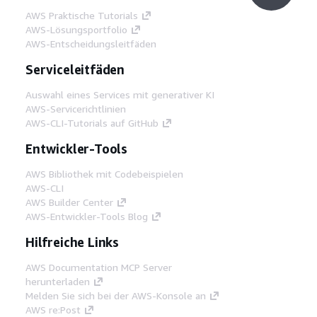
AWS Praktische Tutorials
AWS-Lösungsportfolio
AWS-Entscheidungsleitfäden
Serviceleitfäden
Auswahl eines Services mit generativer KI
AWS-Servicerichtlinien
AWS-CLI-Tutorials auf GitHub
Entwickler-Tools
AWS Bibliothek mit Codebeispielen
AWS-CLI
AWS Builder Center
AWS-Entwickler-Tools Blog
Hilfreiche Links
AWS Documentation MCP Server
herunterladen
Melden Sie sich bei der AWS-Konsole an
AWS re:Post