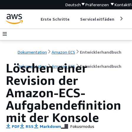
Deutsch
Präferenzen
Kontakt
F
Erste Schritte
Serviceleitfäden
Ent
Dokumentation
Amazon ECS
Entwicklerhandbuch
Löschen einer
Dokumentation
Amazon ECS
Entwicklerhandbuch
Revision der
Amazon-ECS-
Aufgabendefinition
mit der Konsole
PDF
RSS
Markdown
Fokusmodus