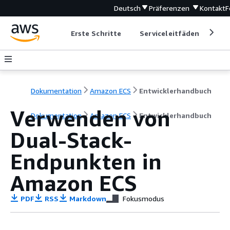
Deutsch
Präferenzen
Kontakt
F
Erste Schritte
Serviceleitfäden
Ent
Dokumentation
Amazon ECS
Entwicklerhandbuch
Verwenden von
Dokumentation
Amazon ECS
Entwicklerhandbuch
Dual-Stack-
Endpunkten in
Amazon ECS
PDF
RSS
Markdown
Fokusmodus