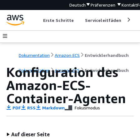
Deutsch
Präferenzen
Kontakt
F
Erste Schritte
Serviceleitfäden
Ent
Dokumentation
Amazon ECS
Entwicklerhandbuch
Konfiguration des
Dokumentation
Amazon ECS
Entwicklerhandbuch
Amazon-ECS-
Container-Agenten
PDF
RSS
Markdown
Fokusmodus
Auf dieser Seite