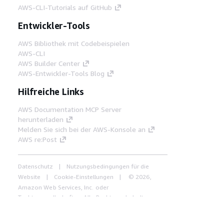
AWS-CLI-Tutorials auf GitHub
Entwickler-Tools
AWS Bibliothek mit Codebeispielen
AWS-CLI
AWS Builder Center
AWS-Entwickler-Tools Blog
Hilfreiche Links
AWS Documentation MCP Server
herunterladen
Melden Sie sich bei der AWS-Konsole an
AWS re:Post
Datenschutz
Nutzungsbedingungen für die
Website
Cookie-Einstellungen
© 2026,
Amazon Web Services, Inc. oder
Tochtergesellschaften. Alle Rechte vorbehalten.
Deutsch