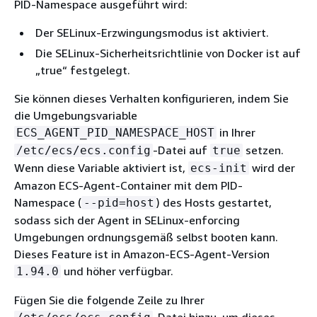
PID-Namespace ausgeführt wird:
Der SELinux-Erzwingungsmodus ist aktiviert.
Die SELinux-Sicherheitsrichtlinie von Docker ist auf
„true“ festgelegt.
Sie können dieses Verhalten konfigurieren, indem Sie
die Umgebungsvariable
in Ihrer
ECS_AGENT_PID_NAMESPACE_HOST
-Datei auf
setzen.
/etc/ecs/ecs.config
true
Wenn diese Variable aktiviert ist,
wird der
ecs-init
Amazon ECS-Agent-Container mit dem PID-
Namespace (
) des Hosts gestartet,
--pid=host
sodass sich der Agent in SELinux-enforcing
Umgebungen ordnungsgemäß selbst booten kann.
Dieses Feature ist in Amazon-ECS-Agent-Version
und höher verfügbar.
1.94.0
Fügen Sie die folgende Zeile zu Ihrer
-Datei hinzu, um dieses