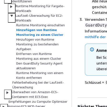
Alle neu
identifizieren
Runtime Monitoring für Fargate-
geschütz
Workloads
Containe
Laufzeit-Überwachung für EC2-
Verwenden S
Workloads
GuardDuty
Runtime Monitoring einschalten
Hinzufügen von Runtime
Informatione
Monitoring zu einem Cluster
mithilfe der
Hinzufügen von Runtime
Monitoring zu bestehenden
Aufgaben
Anme
Entfernen von Runtime
Bei S
Monitoring aus einem Cluster
unter
Den GuardDuty Security Agent
aktualisieren
übere
Runtime Monitoring von einem
Konto entfernen
Schlüssel =
Fehlerbehebung bei der Laufzeit-
Überwachung
Überwachen von Amazon-ECS-
Containern mit ECS Exec
Empfehlungen zu Compute Optimizer
Nächstes Thema
Amazon ECS MCP-Server