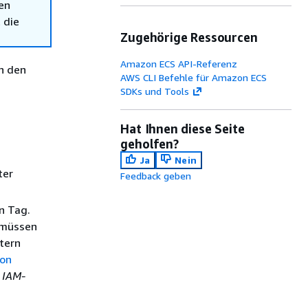
en
 die
Zugehörige Ressourcen
Amazon ECS API-Referenz
nn den
AWS CLI Befehle für Amazon ECS
SDKs und Tools
Hat Ihnen diese Seite
geholfen?
Ja
Nein
ter
Feedback geben
n Tag.
, müssen
tern
von
m
IAM-