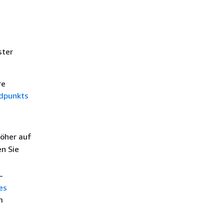
ster
re
ndpunkts
öher auf
n Sie
-
es
m