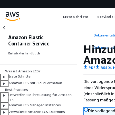
Erste Schritte
Servicele
Dokumentat
Amazon Elastic
Container Service
Hinzu
Dokumentat
Entwicklerhandbuch
Amazo
PDF
RSS
M
Was ist Amazon ECS?
Erste Schritte
Die vorliegende 
Amazon ECS mit CloudFormation
eines Widerspru
Best Practices
(einschließlich 
Entwerfen Sie Ihre Lösung für Amazon
Fassung maßgebl
ECS
Amazon ECS Managed Instances
Die vorliegend
Verwaltete Amazon ECS-Daemons