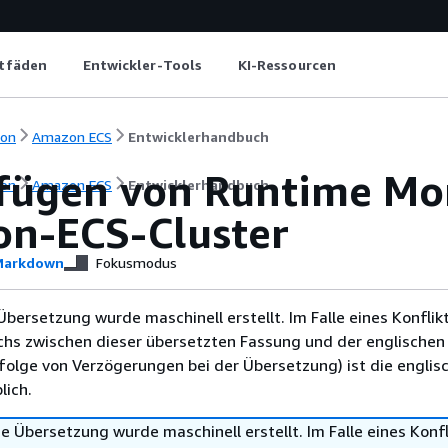
itfäden
Entwickler-Tools
KI-Ressourcen
ion
Amazon ECS
Entwicklerhandbuch
fügen von Runtime Mon
ion
Amazon ECS
Entwicklerhandbuch
n-ECS-Cluster
arkdown
Fokusmodus
Übersetzung wurde maschinell erstellt. Im Falle eines Konflik
chs zwischen dieser übersetzten Fassung und der englischen
infolge von Verzögerungen bei der Übersetzung) ist die englis
ich.
e Übersetzung wurde maschinell erstellt. Im Falle eines Konfl