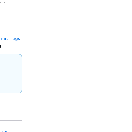
ort
-
 mit Tags
g.
aben