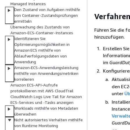
Managed Instances
Den Zustand von Aufgaben mithilfe
Verfahre
von Container-Zustandsprüfungen
ermitteln
Überwachung des Zustands von
Führen Sie die 
Amazon-ECS-Container-Instances
hinzuzufügen.
Identifizieren Sie
Optimierungsmöglichkeiten in
Erstellen Si
Amazon ECS mithilfe von
Informatione
Ablaufverfolgungsdaten von
Anwendung
im
GuardDut
Amazon-ECS-Anwendungsleistung
Konfiguriere
mithilfe von Anwendungsmetriken
Aktuali
korrelieren
Amazon ECS-API-Aufrufe
den EC2-
protokollieren mit AWS CloudTrail
unter
Üb
CloudWatch Logs Live Tail für Amazon
Installi
ECS-Services und -Tasks anzeigen
Workloads mithilfe von Metadaten
Instance
überwachen
Verwalte
Nicht autorisiertes Verhalten mithilfe
GuardDu
von Runtime Monitoring