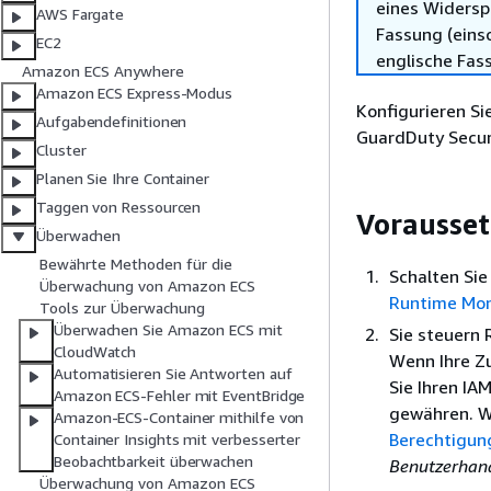
eines Widersp
AWS Fargate
Fassung (einsc
EC2
englische Fas
Amazon ECS Anywhere
Amazon ECS Express-Modus
Konfigurieren Si
Aufgabendefinitionen
GuardDuty Secur
Cluster
Planen Sie Ihre Container
Taggen von Ressourcen
Vorausse
Überwachen
Bewährte Methoden für die
Schalten Sie
Überwachung von Amazon ECS
Runtime Mon
Tools zur Überwachung
Überwachen Sie Amazon ECS mit
Sie steuern 
CloudWatch
Wenn Ihre Zu
Automatisieren Sie Antworten auf
Sie Ihren IA
Amazon ECS-Fehler mit EventBridge
gewähren. W
Amazon-ECS-Container mithilfe von
Berechtigun
Container Insights mit verbesserter
Beobachtbarkeit überwachen
Benutzerhan
Überwachung von Amazon ECS