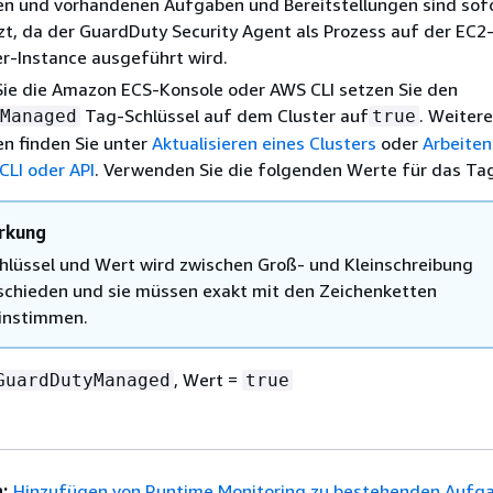
en und vorhandenen Aufgaben und Bereitstellungen sind sof
t, da der GuardDuty Security Agent als Prozess auf der EC2
r-Instance ausgeführt wird.
ie die Amazon ECS-Konsole oder AWS CLI setzen Sie den
Tag-Schlüssel auf dem Cluster auf
. Weitere
Managed
true
n finden Sie unter
Aktualisieren eines Clusters
oder
Arbeiten
 CLI oder API
. Verwenden Sie die folgenden Werte für das Ta
rkung
chlüssel und Wert wird zwischen Groß- und Kleinschreibung
schieden und sie müssen exakt mit den Zeichenketten
instimmen.
, Wert =
GuardDutyManaged
true
:
Hinzufügen von Runtime Monitoring zu bestehenden Aufg