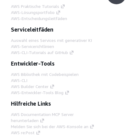
AWS Praktische Tutorials
AWS-Lösungsportfolio
AWS-Entscheidungsleitfäden
Serviceleitfäden
Auswahl eines Services mit generativer KI
AWS-Servicerichtlinien
AWS-CLI-Tutorials auf GitHub
Entwickler-Tools
AWS Bibliothek mit Codebeispielen
AWS-CLI
AWS Builder Center
AWS-Entwickler-Tools Blog
Hilfreiche Links
AWS Documentation MCP Server
herunterladen
Melden Sie sich bei der AWS-Konsole an
AWS re:Post