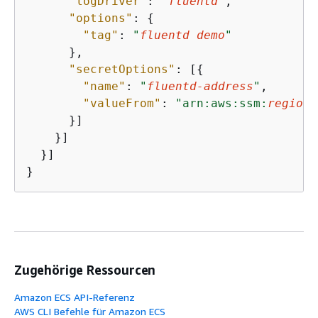
"logDriver"
: 
"
fluentd
"
,

"options"
: 
{
"tag"
: 
"
fluentd demo
"
      },

"secretOptions"
: [
{
"name"
: 
"
fluentd-address
"
,

"valueFrom"
: 
"arn:aws:ssm:
region
:
      }]

    }]

  }]

}
Zugehörige Ressourcen
Amazon ECS API-Referenz
AWS CLI Befehle für Amazon ECS