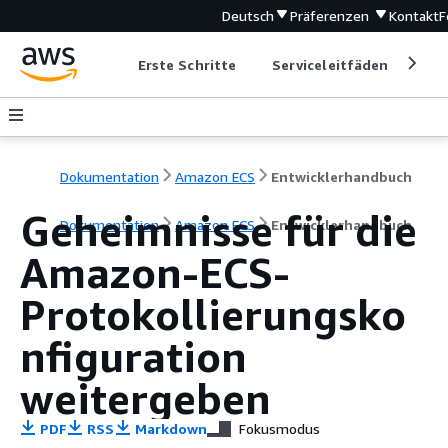
Deutsch
Präferenzen
Kontakt
F
Erste Schritte
Serviceleitfäden
Ent
Dokumentation
Amazon ECS
Entwicklerhandbuch
Geheimnisse für die
Dokumentation
Amazon ECS
Entwicklerhandbuch
Amazon-ECS-
Protokollierungsko
nfiguration
weitergeben
PDF
RSS
Markdown
Fokusmodus