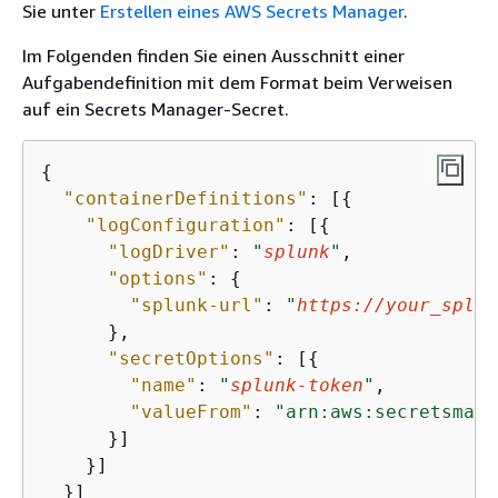
Sie unter
Erstellen eines AWS Secrets Manager
.
Im Folgenden finden Sie einen Ausschnitt einer
Aufgabendefinition mit dem Format beim Verweisen
auf ein Secrets Manager-Secret.
{
"containerDefinitions"
: [
{
"logConfiguration"
: [
{
"logDriver"
: 
"
splunk
"
,

"options"
: 
{
"splunk-url"
: 
"
https://your_splun
      },

"secretOptions"
: [
{
"name"
: 
"
splunk-token
"
,

"valueFrom"
: 
"arn:aws:secretsmana
      }]

    }]

  }]
