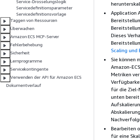
Service-Drosselungslogik
herunterskal
Servicedefinitionsparameter
Application
Servicedefinitionsvorlage
Bereitstell
Taggen von Ressourcen
Bereitstellu
Überwachen
Dieses Verha
Amazon ECS MCP-Server
Bereitstellu
Fehlerbehebung
Scaling und 
Sicherheit
Sie können m
Lernprogramme
Amazon-ECS-S
Servicekontingente
Metriken ver
Verwenden der API für Amazon ECS
Verfügbarkei
Dokumentverlauf
für die Ziel
unten bereit
Aufskalierun
Abskalierung
Nachverfolgu
Bearbeiten o
für eine Ska