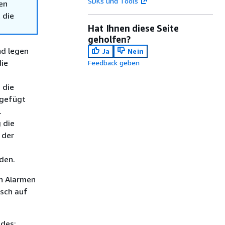
SDKs und Tools
en
 die
Hat Ihnen diese Seite
geholfen?
nd legen
Ja
Nein
die
Feedback geben
 die
ugefügt
.
 die
 der
den.
ch Alarmen
isch auf
ndes: