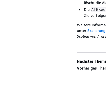
löscht die A
Die
ALBReq
Zielverfolgu
Weitere Informat
unter
Skalierung
Scaling von Anw
Nächstes Thema
Vorheriges The