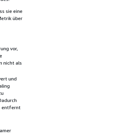
ss sie eine
etrik über
rung vor,
e
 nicht als
wert und
aling
zu
Dadurch
t entfernt
samer