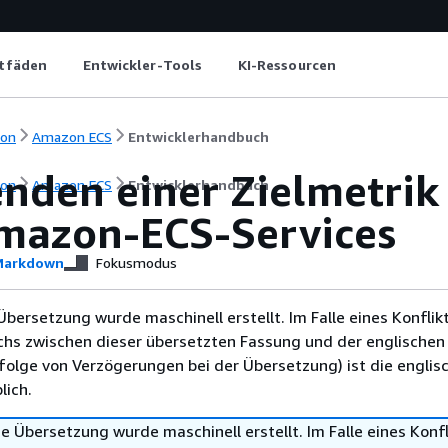
itfäden
Entwickler-Tools
KI-Ressourcen
ion
Amazon ECS
Entwicklerhandbuch
nden einer Zielmetrik 
ion
Amazon ECS
Entwicklerhandbuch
mazon-ECS-Services
arkdown
Fokusmodus
Übersetzung wurde maschinell erstellt. Im Falle eines Konflik
chs zwischen dieser übersetzten Fassung und der englischen
infolge von Verzögerungen bei der Übersetzung) ist die englis
ich.
e Übersetzung wurde maschinell erstellt. Im Falle eines Konfl