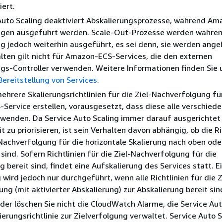
iert.
 Auto Scaling deaktiviert Abskalierungsprozesse, während A
ungen ausgeführt werden. Scale-Out-Prozesse werden währen
ng jedoch weiterhin ausgeführt, es sei denn, sie werden ange
lten gilt nicht für Amazon-ECS-Services, die den externen
ngs-Controller verwenden. Weitere Informationen finden Sie
Bereitstellung von Services
.
ehrere Skalierungsrichtlinien für die Ziel-Nachverfolgung fü
ervice erstellen, vorausgesetzt, dass diese alle verschied
wenden. Da Service Auto Scaling immer darauf ausgerichtet 
t zu priorisieren, ist sein Verhalten davon abhängig, ob die Ri
-Nachverfolgung für die horizontale Skalierung nach oben ode
 sind. Sofern Richtlinien für die Ziel-Nachverfolgung für die
g bereit sind, findet eine Aufskalierung des Services statt. E
 wird jedoch nur durchgeführt, wenn alle Richtlinien für die Z
ng (mit aktivierter Abskalierung) zur Abskalierung bereit sin
der löschen Sie nicht die CloudWatch Alarme, die Service Aut
lierungsrichtlinie zur Zielverfolgung verwaltet. Service Auto 