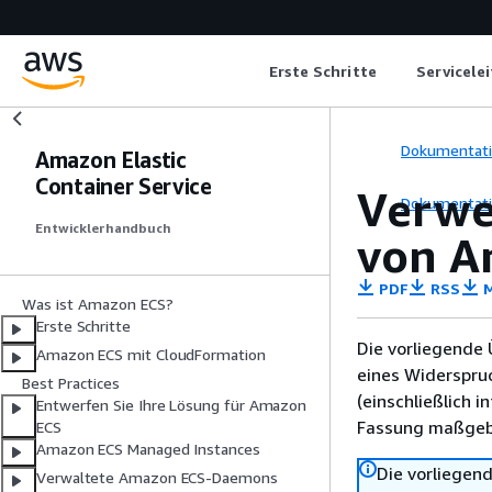
Erste Schritte
Servicele
Dokumentat
Amazon Elastic
Container Service
Verwe
Dokumentat
Entwicklerhandbuch
von A
PDF
RSS
M
Was ist Amazon ECS?
Erste Schritte
Die vorliegende 
Amazon ECS mit CloudFormation
eines Widerspru
Best Practices
(einschließlich 
Entwerfen Sie Ihre Lösung für Amazon
Fassung maßgebl
ECS
Amazon ECS Managed Instances
Die vorliegend
Verwaltete Amazon ECS-Daemons