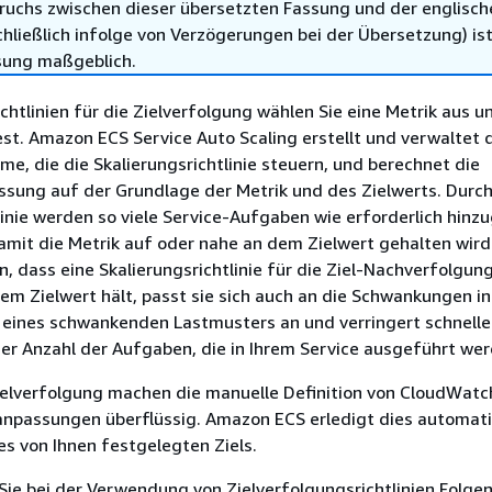
ruchs zwischen dieser übersetzten Fassung und der englisch
hließlich infolge von Verzögerungen bei der Übersetzung) ist
sung maßgeblich.
ichtlinien für die Zielverfolgung wählen Sie eine Metrik aus u
est. Amazon ECS Service Auto Scaling erstellt und verwaltet 
e, die die Skalierungsrichtlinie steuern, und berechnet die
sung auf der Grundlage der Metrik und des Zielwerts. Durch
linie werden so viele Service-Aufgaben wie erforderlich hinz
amit die Metrik auf oder nahe an dem Zielwert gehalten wird
 dass eine Skalierungsrichtlinie für die Ziel-Nachverfolgung
em Zielwert hält, passt sie sich auch an die Schwankungen in
 eines schwankenden Lastmusters an und verringert schnelle
r Anzahl der Aufgaben, die in Ihrem Service ausgeführt wer
Zielverfolgung machen die manuelle Definition von CloudWat
anpassungen überflüssig. Amazon ECS erledigt dies automat
s von Ihnen festgelegten Ziels.
Sie bei der Verwendung von Zielverfolgungsrichtlinien Folge