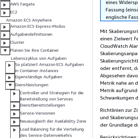
eines Widersp
AWS Fargate
Fassung (einsc
EC2
englische Fas
Amazon ECS Anywhere
Amazon ECS Express-Modus
Mit Skalierungsr
Aufgabendefinitionen
einen Zielwert f
Cluster
CloudWatch Alarm
Planen Sie Ihre Container
Skalierungsanpas
Lebenszyklus von Aufgaben
Skalierungsricht
So platziert Amazon ECS Aufgaben
oder entfernt, d
in Container-Instances
Abgesehen davon,
Eigenständige Aufgaben
Metrik nahe an d
Dienstleistungen
Metrik aufgrund
Controller und Strategien für die
Schwankungen de
Bereitstellung von Services
Dienstbereitstellungen
Richtlinien zur 
Service-Versionen
und Skalierungs
Neuausgleich der Availability Zone
der Grundlage de
Load Balancing für die Verteilung
des Service-Datenverkehrs
Berücksichtigen 