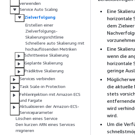
verwenden
Service Auto Scaling
Eine Skalier
Zielverfolgung
horizontale 
Erstellen einer
dem Zielwert 
Zielverfolgungs-
Nachverfolg
Skalierungsrichtlinie
vorzunehmen
Schnellere auto Skalierung mit
Eine Skalier
hochauflösenden Metriken
Schrittweise Skalierung
wenn die an
horizontale
Geplante Skalierung
geringe Ausl
Prädiktive Skalierung
Services verbinden
Möglicherwe
die aktuelle
Task Scale-in Protection
stets vorsic
Fehlerinjektion mit Amazon ECS
und Fargate
entfernende
Aktualisieren der Amazon-ECS-
wird verhind
Serviceparameter
wird.
Löschen eines Service
Um die Verfü
Den kurzen ARN eines Services
migrieren
schnellstmög