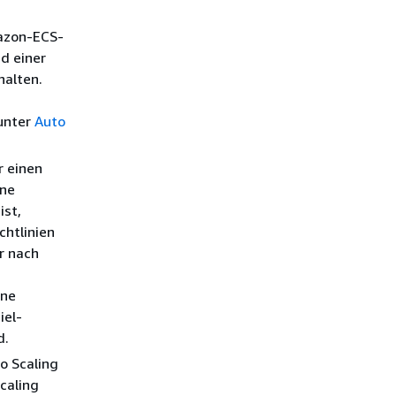
mazon-ECS-
d einer
halten.
 unter
Auto
r einen
ene
ist,
chtlinien
r nach
ine
iel-
d.
o Scaling
Scaling