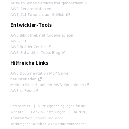
Auswahl eines Services mit generativer KI
AWS-Servicerichtlinien
AWS-CLI-Tutorials auf GitHub
Entwickler-Tools
AWS Bibliothek mit Codebeispielen
AWS-CLI
AWS Builder Center
AWS-Entwickler-Tools Blog
Hilfreiche Links
AWS Documentation MCP Server
herunterladen
Melden Sie sich bei der AWS-Konsole an
AWS re:Post
Datenschutz
Nutzungsbedingungen für die
Website
Cookie-Einstellungen
© 2026,
Amazon Web Services, Inc. oder
Tochtergesellschaften. Alle Rechte vorbehalten.