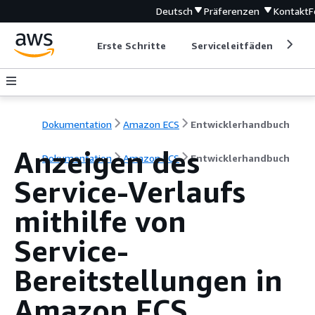
Deutsch
Präferenzen
Kontakt
F
Erste Schritte
Serviceleitfäden
Ent
Dokumentation
Amazon ECS
Entwicklerhandbuch
Anzeigen des
Dokumentation
Amazon ECS
Entwicklerhandbuch
Service-Verlaufs
mithilfe von
Service-
Bereitstellungen in
Amazon ECS