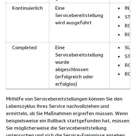
Kontinuierlich
Eine
IN_
Servicebereitstellung
STO
wird ausgeführt
ROL
ROL
Completed
Eine
SUC
Servicebereitstellung
STO
wurde
ROL
abgeschlossen
ROLL
(erfolgreich oder
erfolglos)
Mithilfe von Servicebereitstellungen können Sie den
Lebenszyklus Ihres Service nachvollziehen und
ermitteln, ob Sie Maßnahmen ergreifen müssen. Wenn
beispielsweise ein Rollback stattgefunden hat, müssen
Sie möglicherweise die Servicebereitstellung
untersuchen und sich die Service-Ereignisse ansehen.