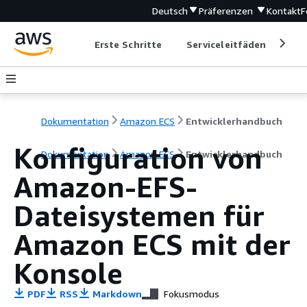
Deutsch
Präferenzen
Kontakt
F
Erste Schritte
Serviceleitfäden
Ent
Dokumentation
Amazon ECS
Entwicklerhandbuch
Konfiguration von
Dokumentation
Amazon ECS
Entwicklerhandbuch
Amazon-EFS-
Dateisystemen für
Amazon ECS mit der
Konsole
PDF
RSS
Markdown
Fokusmodus