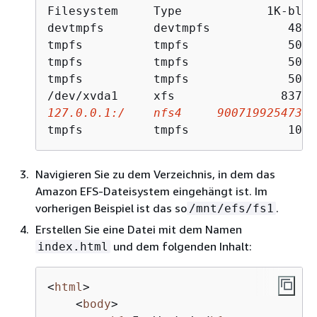
Filesystem     Type            1K-bloc
devtmpfs       devtmpfs           4854
tmpfs          tmpfs              5034
tmpfs          tmpfs              5034
tmpfs          tmpfs              5034
127.0.0.1:/    nfs4     90071992547399
tmpfs          tmpfs              1007
Navigieren Sie zu dem Verzeichnis, in dem das
Amazon EFS-Dateisystem eingehängt ist. Im
vorherigen Beispiel ist das so
.
/mnt/efs/fs1
Erstellen Sie eine Datei mit dem Namen
und dem folgenden Inhalt:
index.html
<
html
>

    <
body
>
