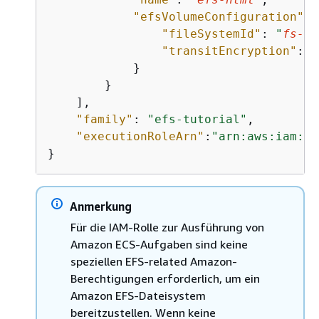
"efsVolumeConfiguration"
: 
"fileSystemId"
: 
"
fs-13
"transitEncryption"
: 
"
            }

        }

    ],

"family"
: 
"efs-tutorial"
,

"executionRoleArn"
:
"arn:aws:iam::1
}
Anmerkung
Für die IAM-Rolle zur Ausführung von
Amazon ECS-Aufgaben sind keine
speziellen EFS-related Amazon-
Berechtigungen erforderlich, um ein
Amazon EFS-Dateisystem
bereitzustellen. Wenn keine