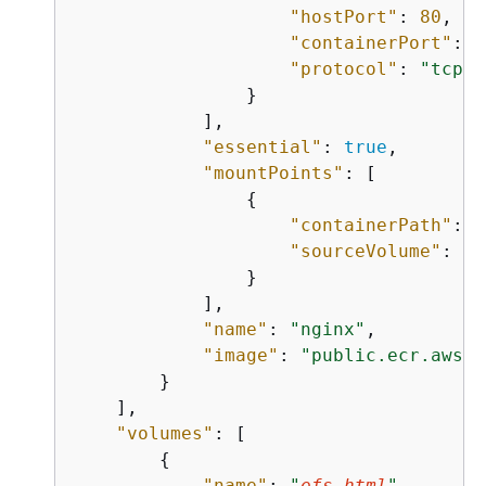
"hostPort"
: 
80
,

"containerPort"
: 
8
"protocol"
: 
"tcp"
                }

            ],

"essential"
: 
true
,

"mountPoints"
: [

{
"containerPath"
: 
"
"sourceVolume"
: 
"
e
                }

            ],

"name"
: 
"nginx"
,

"image"
: 
"public.ecr.aws/d
        }

    ],

"volumes"
: [

{
"name"
: 
"
efs-html
"
,
