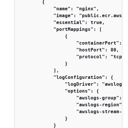
{
            "name": "nginx",

            "image": "public.ecr.aws/n
            "essential": true,

            "portMappings": [

{
                    "containerPort": 80
                    "hostPort": 80,

                    "protocol": "tcp"

                }

            ],

            "logConfiguration": 
{
                "logDriver": "awslogs",
                "options": 
{
                    "awslogs-group": "
                    "awslogs-region": 
                    "awslogs-stream-pr
                }

            }
