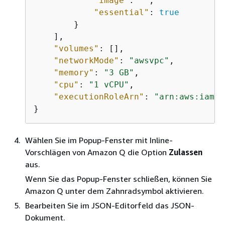
"image"
: 
""
,

"essential"
: 
true
        }

    ],

"volumes"
: [],

"networkMode"
: 
"awsvpc"
,

"memory"
: 
"3 GB"
,

"cpu"
: 
"1 vCPU"
,

"executionRoleArn"
: 
"arn:aws:iam::
}
Wählen Sie im Popup-Fenster mit Inline-
Vorschlägen von Amazon Q die Option
Zulassen
aus.
Wenn Sie das Popup-Fenster schließen, können Sie
Amazon Q unter dem Zahnradsymbol aktivieren.
Bearbeiten Sie im JSON-Editorfeld das JSON-
Dokument.