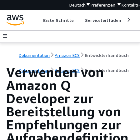
Deutsch
Präferenzen
Kontakt
F
Erste Schritte
Serviceleitfäden
Ent
Dokumentation
Amazon ECS
Entwicklerhandbuch
Verwenden von
Dokumentation
Amazon ECS
Entwicklerhandbuch
Amazon Q
Developer zur
Bereitstellung von
Empfehlungen zur
Aufgabendefinition