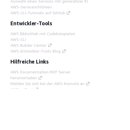
Auswahl eines Services mit generativer KI
AWS-Servicerichtlinien
AWS-CLI-Tutorials auf GitHub
Entwickler-Tools
AWS Bibliothek mit Codebeispielen
AWS-CLI
AWS Builder Center
AWS-Entwickler-Tools Blog
Hilfreiche Links
AWS Documentation MCP Server
herunterladen
Melden Sie sich bei der AWS-Konsole an
AWS re:Post
Datenschutz
Nutzungsbedingungen für die
Website
Cookie-Einstellungen
© 2026,
Amazon Web Services, Inc. oder
Tochtergesellschaften. Alle Rechte vorbehalten.