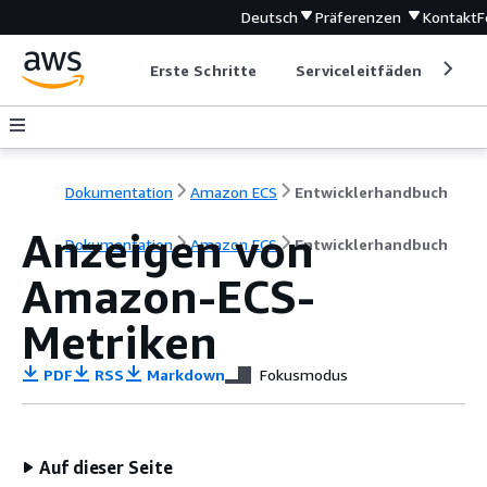
Deutsch
Präferenzen
Kontakt
F
Erste Schritte
Serviceleitfäden
Ent
Dokumentation
Amazon ECS
Entwicklerhandbuch
Anzeigen von
Dokumentation
Amazon ECS
Entwicklerhandbuch
Amazon-ECS-
Metriken
PDF
RSS
Markdown
Fokusmodus
Auf dieser Seite