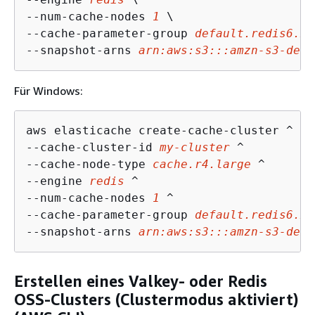
--num-cache-nodes 
1
 \

--cache-parameter-group 
default.redis6.x
 
--snapshot-arns 
arn:aws:s3:::amzn-s3-demo
Für Windows:
aws elasticache create-cache-cluster ^

--cache-cluster-id 
my-cluster
 ^

--cache-node-type 
cache.r4.large
 ^

--engine 
redis
 ^

--num-cache-nodes 
1
 ^

--cache-parameter-group 
default.redis6.x
 
--snapshot-arns 
arn:aws:s3:::amzn-s3-demo
Erstellen eines Valkey- oder Redis
OSS-Clusters (Clustermodus aktiviert)