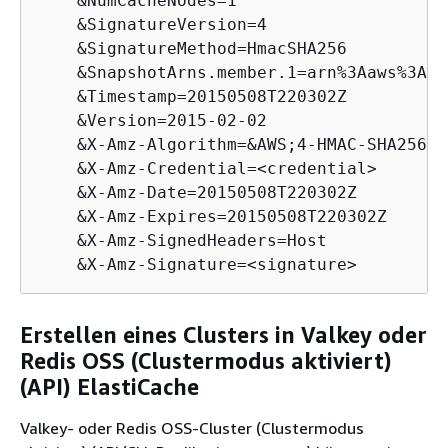
    &NumCacheNodes=1

    &SignatureVersion=4       

    &SignatureMethod=HmacSHA256

    &SnapshotArns.member.1=arn%3Aaws%3As3
    &Timestamp=20150508T220302Z

    &Version=2015-02-02

    &X-Amz-Algorithm=&AWS;4-HMAC-SHA256

    &X-Amz-Credential=<credential>

    &X-Amz-Date=20150508T220302Z

    &X-Amz-Expires=20150508T220302Z

    &X-Amz-SignedHeaders=Host

    &X-Amz-Signature=<signature>
Erstellen eines Clusters in Valkey oder
Redis OSS (Clustermodus aktiviert)
(API) ElastiCache
Valkey- oder Redis OSS-Cluster (Clustermodus