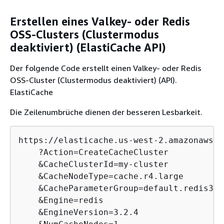
Erstellen eines Valkey- oder Redis
OSS-Clusters (Clustermodus
deaktiviert) (ElastiCache API)
Der folgende Code erstellt einen Valkey- oder Redis
OSS-Cluster (Clustermodus deaktiviert) (API).
ElastiCache
Die Zeilenumbrüche dienen der besseren Lesbarkeit.
https://elasticache.us-west-2.amazonaws.co
    ?Action=CreateCacheCluster

    &CacheClusterId=my-cluster

    &CacheNodeType=cache.r4.large

    &CacheParameterGroup=default.redis3.2

    &Engine=redis

    &EngineVersion=3.2.4
