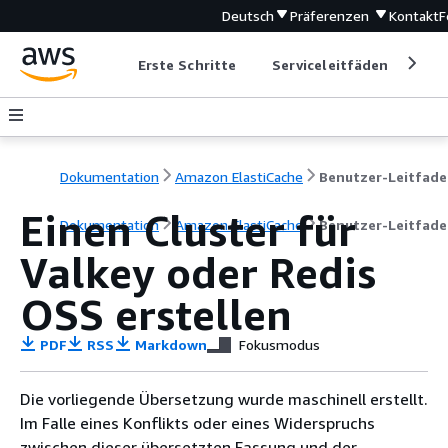
Deutsch
Präferenzen
Kontakt
F
Erste Schritte
Serviceleitfäden
Ent
Dokumentation
Amazon ElastiCache
Benutzer-Leitfad
Einen Cluster für
Dokumentation
Amazon ElastiCache
Benutzer-Leitfad
Valkey oder Redis
OSS erstellen
PDF
RSS
Markdown
Fokusmodus
Die vorliegende Übersetzung wurde maschinell erstellt.
Im Falle eines Konflikts oder eines Widerspruchs
zwischen dieser übersetzten Fassung und der