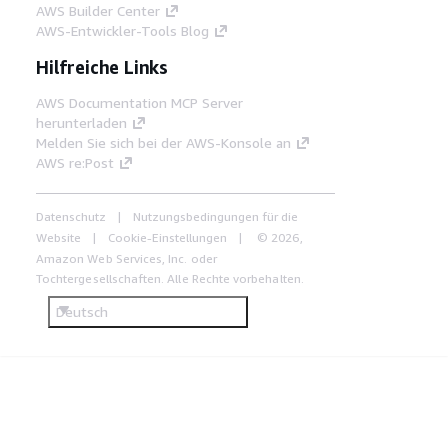
AWS Builder Center
AWS-Entwickler-Tools Blog
Hilfreiche Links
AWS Documentation MCP Server
herunterladen
Melden Sie sich bei der AWS-Konsole an
AWS re:Post
Datenschutz
Nutzungsbedingungen für die
Website
Cookie-Einstellungen
© 2026,
Amazon Web Services, Inc. oder
Tochtergesellschaften. Alle Rechte vorbehalten.
Deutsch