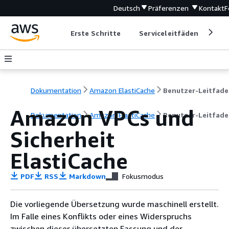
Deutsch
Präferenzen
Kontakt
F
Erste Schritte
Serviceleitfäden
Ent
Dokumentation
Amazon ElastiCache
Benutzer-Leitfad
Amazon VPCs und
Dokumentation
Amazon ElastiCache
Benutzer-Leitfad
Sicherheit
ElastiCache
PDF
RSS
Markdown
Fokusmodus
Die vorliegende Übersetzung wurde maschinell erstellt.
Im Falle eines Konflikts oder eines Widerspruchs
zwischen dieser übersetzten Fassung und der