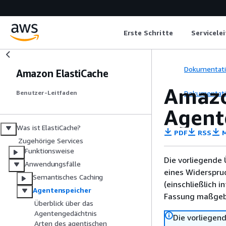
Erste Schritte
Servicele
Dokumentat
Amazon ElastiCache
Amazo
Dokumentat
Benutzer-Leitfaden
Agent
Was ist ElastiCache?
PDF
RSS
M
Zugehörige Services
Funktionsweise
Die vorliegende 
Anwendungsfälle
eines Widerspru
Semantisches Caching
(einschließlich 
Agentenspeicher
Fassung maßgebl
Überblick über das
Agentengedächtnis
Die vorliegend
Arten des agentischen