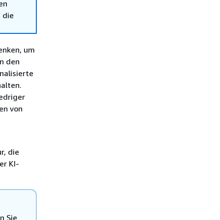
en
 die
enken, um
n den
nalisierte
alten.
edriger
en von
r, die
r KI-
n Sie