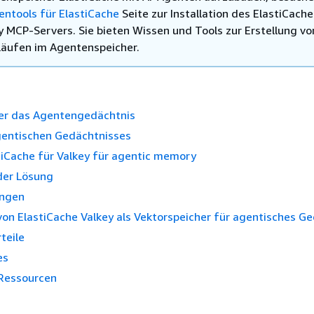
ntools für ElastiCache
Seite zur Installation des ElastiCache 
y MCP-Servers. Sie bieten Wissen und Tools zur Erstellung vo
läufen im Agentenspeicher.
ber das Agentengedächtnis
gentischen Gedächtnisses
iCache für Valkey für agentic memory
der Lösung
ungen
von ElastiCache Valkey als Vektorspeicher für agentisches G
teile
es
Ressourcen