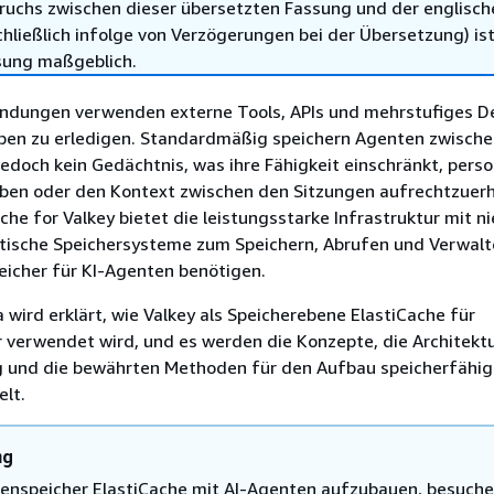
ruchs zwischen dieser übersetzten Fassung und der englisch
hließlich infolge von Verzögerungen bei der Übersetzung) ist
sung maßgeblich.
ndungen verwenden externe Tools, APIs und mehrstufiges D
en zu erledigen. Standardmäßig speichern Agenten zwische
edoch kein Gedächtnis, was ihre Fähigkeit einschränkt, perso
ben oder den Kontext zwischen den Sitzungen aufrechtzuerh
he for Valkey bietet die leistungsstarke Infrastruktur mit ni
ntische Speichersysteme zum Speichern, Abrufen und Verwalt
eicher für KI-Agenten benötigen.
wird erklärt, wie Valkey als Speicherebene ElastiCache für
verwendet wird, und es werden die Konzepte, die Architektu
 und die bewährten Methoden für den Aufbau speicherfähige
lt.
ng
nspeicher ElastiCache mit AI-Agenten aufzubauen, besuche