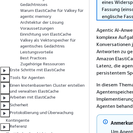
eines Widersp
Gedächtnisses
Fassung (einsc
Warum ElastiCache für Valkey für
englische Fas
agentic memory
Architektur der Lösung
Voraussetzungen
Agentic AI-Anwe
Einrichtung von ElastiCache
komplexe Aufgab
Valkey als Vektorspeicher für
Konversationen j
agentisches Gedächtnis
Antworten zu ge
Leistungsvorteile
Best Practices
Amazon ElastiCac
Zugehörige Ressourcen
Latenz, die age
Erste Schritte mit ElastiCache
persistentem Sp
Tools für Agenten
In diesem Thema 
Einen knotenbasierten Cluster erstellen
und verwalten ElastiCache
Agentenspeicher 
Arbeiten mit ElastiCache
Implementierung
Sicherheit
Agenten behande
Protokollierung und Überwachung
Kontingente
Anmerku
Referenz
Um Agente