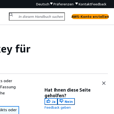
Deutsch
Präferenzen
Kontakt
Feedback
AWS-Konto erstellen
ey für
ts oder
 Fassung
Hat Ihnen diese Seite
che
geholfen?
Ja
Nein
Feedback geben
ikts oder