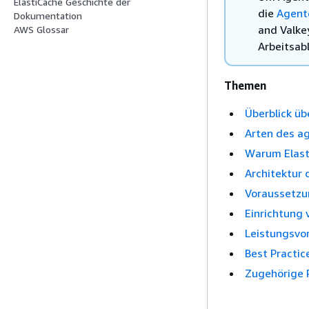
ElastiCache Geschichte der
die
Agente
Dokumentation
and Valke
AWS Glossar
Arbeitsab
Themen
Überblick ü
Arten des a
Warum Elast
Architektur 
Voraussetz
Einrichtung 
Leistungsvor
Best Practic
Zugehörige 