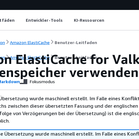
itfäden
Entwickler-Tools
KI-Ressourcen
ion
Amazon ElastiCache
Benutzer-Leitfaden
n ElastiCache for Valk
ion
Amazon ElastiCache
Benutzer-Leitfaden
enspeicher verwenden
arkdown
Fokusmodus
Übersetzung wurde maschinell erstellt. Im Falle eines Konflik
chs zwischen dieser übersetzten Fassung und der englischen
infolge von Verzögerungen bei der Übersetzung) ist die englis
ich.
e Übersetzung wurde maschinell erstellt. Im Falle eines Konfl