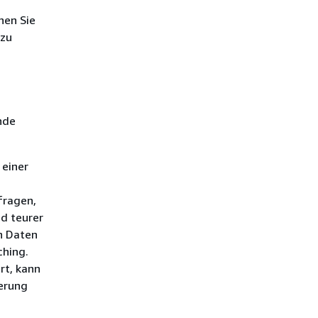
nen Sie
 zu
nde
 einer
fragen,
d teurer
en Daten
ching.
rt, kann
herung