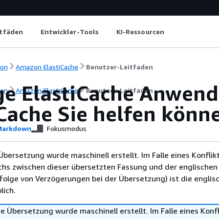
itfäden
Entwickler-Tools
KI-Ressourcen
ion
Amazon ElastiCache
Benutzer-Leitfaden
ge ElastiCache Anwend
ion
Amazon ElastiCache
Benutzer-Leitfaden
iCache Sie helfen könn
arkdown
Fokusmodus
Übersetzung wurde maschinell erstellt. Im Falle eines Konflik
chs zwischen dieser übersetzten Fassung und der englischen
infolge von Verzögerungen bei der Übersetzung) ist die englis
ich.
e Übersetzung wurde maschinell erstellt. Im Falle eines Konfl