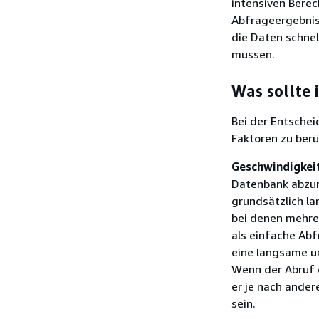
intensiven Bere
Abfrageergebniss
die Daten schne
müssen.
Was sollte 
Bei der Entsche
Faktoren zu berü
Geschwindigkei
Datenbank abzur
grundsätzlich la
bei denen mehre
als einfache Abf
eine langsame un
Wenn der Abruf d
er je nach ande
sein.