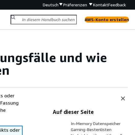
Deutsch
Präferenzen
Kontakt
Feedback
AWS-Konto erstellen
ungsfälle und wie
en
ts oder
 Fassung
che
Auf dieser Seite
In-Memory Datenspeicher
ikts oder
Gaming-Bestenlisten