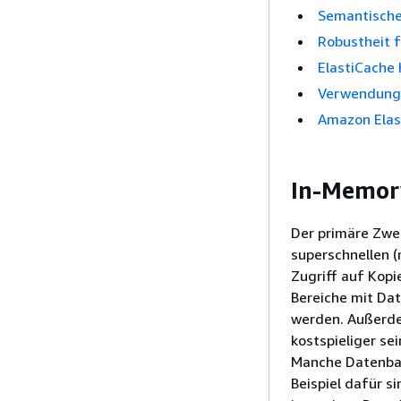
Semantische
Robustheit 
ElastiCache
Verwendung 
Amazon Elas
In-Memor
Der primäre Zwec
superschnellen (
Zugriff auf Kopi
Bereiche mit Date
werden. Außerde
kostspieliger se
Manche Datenban
Beispiel dafür s