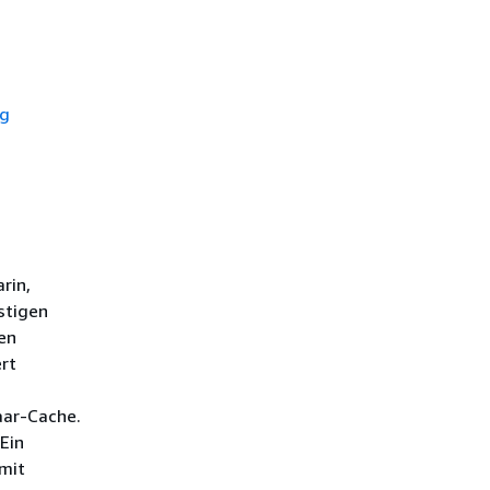
ng
rin,
stigen
en
ert
aar-Cache.
Ein
 mit