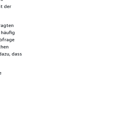
t der
fragten
 häufig
abfrage
chen
dazu, dass
e