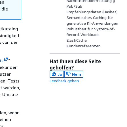
Nachrichtenübermittlung ()
en
Pub/Sub
 die
Empfehlungsdaten (Hashes)
Semantisches Caching für
generative KI-Anwendungen
ktkatalog
Robustheit für System-of-
Record-Workloads
windigkeit
ElastiCache
k von der
Kundenreferenzen
it
“
Hat Ihnen diese Seite
isekunden
geholfen?
utzer
Ja
Nein
sen. Tests
Feedback geben
rt wurden,
er Umsatz
llen, wenn
 einen
hr