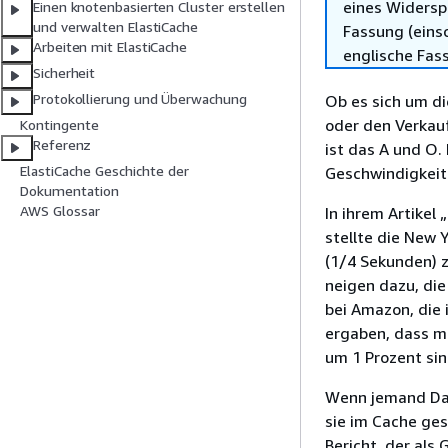
eines Widersp
Einen knotenbasierten Cluster erstellen
und verwalten ElastiCache
Fassung (einsc
Arbeiten mit ElastiCache
englische Fas
Sicherheit
Protokollierung und Überwachung
Ob es sich um di
oder den Verkauf
Kontingente
Referenz
ist das A und O.
ElastiCache Geschichte der
Geschwindigkeit a
Dokumentation
AWS Glossar
In ihrem Artikel „
stellte die New 
(1/4 Sekunden) 
neigen dazu, die
bei Amazon, die 
ergaben, dass m
um 1 Prozent sin
Wenn jemand Date
sie im Cache ges
Bericht, der als