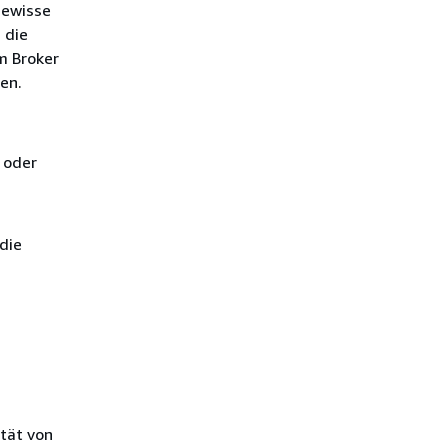
gewisse
 die
m Broker
en.
 oder
 die
tät von