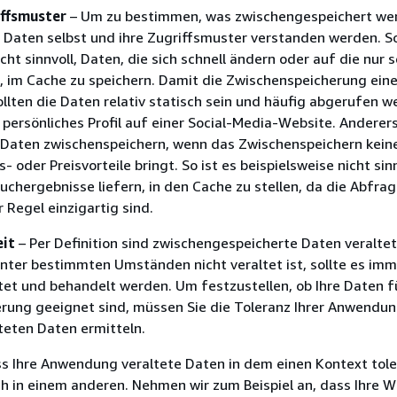
iffsmuster
– Um zu bestimmen, was zwischengespeichert wer
Daten selbst und ihre Zugriffsmuster verstanden werden. So
cht sinnvoll, Daten, die sich schnell ändern oder auf die nur 
, im Cache zu speichern. Damit die Zwischenspeicherung ein
ollten die Daten relativ statisch sein und häufig abgerufen w
n persönliches Profil auf einer Social-Media-Website. Anderer
e Daten zwischenspeichern, wenn das Zwischenspeichern kein
 oder Preisvorteile bringt. So ist es beispielsweise nicht sinn
uchergebnisse liefern, in den Cache zu stellen, da die Abfra
 Regel einzigartig sind.
eit
– Per Definition sind zwischengespeicherte Daten veralte
nter bestimmten Umständen nicht veraltet ist, sollte es imm
tet und behandelt werden. Um festzustellen, ob Ihre Daten f
rung geeignet sind, müssen Sie die Toleranz Ihrer Anwendu
teten Daten ermitteln.
ss Ihre Anwendung veraltete Daten in dem einen Kontext tole
ch in einem anderen. Nehmen wir zum Beispiel an, dass Ihre W