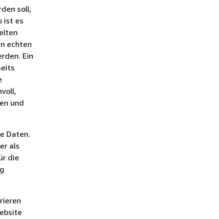
den soll,
 ist es
selten
en echten
erden. Ein
seits
e
voll,
gen und
te Daten.
er als
ür die
ng
rieren
ebsite