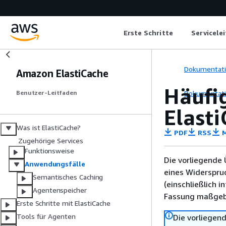
Erste Schritte
Servicele
Dokumentat
Amazon ElastiCache
Häufi
Dokumentat
Benutzer-Leitfaden
Elast
Was ist ElastiCache?
PDF
RSS
M
Zugehörige Services
Funktionsweise
Die vorliegende 
Anwendungsfälle
eines Widerspru
Semantisches Caching
(einschließlich 
Agentenspeicher
Fassung maßgebl
Erste Schritte mit ElastiCache
Tools für Agenten
Die vorliegend