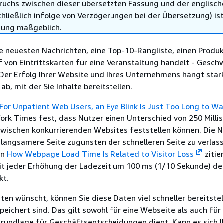
ruchs zwischen dieser übersetzten Fassung und der englisch
hließlich infolge von Verzögerungen bei der Übersetzung) ist
sung maßgeblich.
e neuesten Nachrichten, eine Top-10-Rangliste, einen Produ
 von Eintrittskarten für eine Veranstaltung handelt - Gesch
 Der Erfolg Ihrer Website und Ihres Unternehmens hängt star
b, mit der Sie Inhalte bereitstellen.
For Unpatient Web Users, an Eye Blink Is Just Too Long to Wa
York Times fest, dass Nutzer einen Unterschied von 250 Mill
zwischen konkurrierenden Websites feststellen können. Die N
 langsamere Seite zugunsten der schnelleren Seite zu verlas
in
How Webpage Load Time Is Related to Visitor Loss
zitie
it jeder Erhöhung der Ladezeit um 100 ms (1/10 Sekunde) d
kt.
n wünscht, können Sie diese Daten viel schneller bereitste
peichert sind. Das gilt sowohl für eine Webseite als auch für
 Grundlage für Geschäftsentscheidungen dient. Kann es sich I