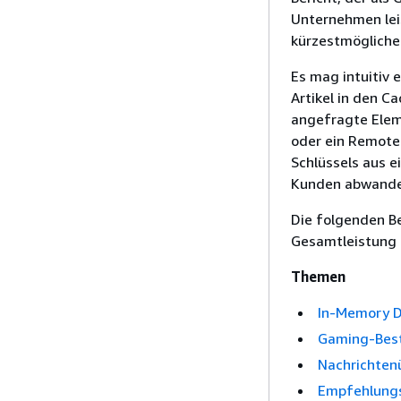
Unternehmen leis
kürzestmöglichen
Es mag intuitiv 
Artikel in den C
angefragte Elem
oder ein Remote-
Schlüssels aus 
Kunden abwande
Die folgenden Be
Gesamtleistung 
Themen
In-Memory D
Gaming-Best
Nachrichten
Empfehlungs