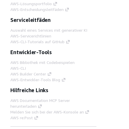
AWS-Lösungsportfolio
AWS-Entscheidungsleitfäden
Serviceleitfäden
Auswahl eines Services mit generativer KI
AWS-Servicerichtlinien
AWS-CLI-Tutorials auf GitHub
Entwickler-Tools
AWS Bibliothek mit Codebeispielen
AWS-CLI
AWS Builder Center
AWS-Entwickler-Tools Blog
Hilfreiche Links
AWS Documentation MCP Server
herunterladen
Melden Sie sich bei der AWS-Konsole an
AWS re:Post