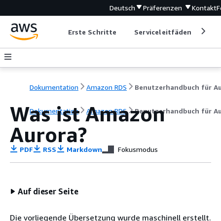
Deutsch
Präferenzen
Kontakt
F
Erste Schritte
Serviceleitfäden
Ent
Dokumentation
Amazon RDS
Was ist Amazon
Dokumentation
Amazon RDS
Benutzerhandbuch für A
Aurora?
PDF
RSS
Markdown
Fokusmodus
Auf dieser Seite
Die vorliegende Übersetzung wurde maschinell erstellt.