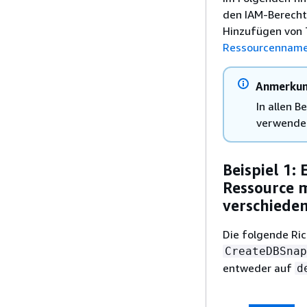
den IAM-Berechti
Hinzufügen von 
Ressourcenname
Anmerku
In allen B
verwende
Beispiel 1:
Ressource 
verschiede
Die folgende Ric
CreateDBSnap
entweder auf
d