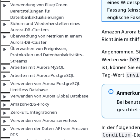
eines Widersp
Verwendung von Blue/Green
Fassung (einsc
Bereitstellungen für
englische Fas
Datenbankaktualisierungen
Sichern und Wiederherstellen eines
Aurora-DB-Clusters
Amazon Aurora
b
Überwachung von Metriken in einem
Richtlinie mithi
Aurora-DB-Cluster
Überwachen von Ereignissen,
Angenommen, Sie
Protokollen und Datenbankaktivitäts-
Werten wie
bet
Streams
ist, können Sie 
Arbeiten mit Aurora MySQL
Tag-Wert
envi
Arbeiten mit Aurora PostgreSQL
Verwenden von Aurora PostgreSQL
Limitless Database
Anmerku
Verwenden von Aurora Global Database
Bei benut
Amazon-RDS-Proxy
geachtet 
Zero-ETL Integrationen
Verwenden von Aurora serverless
In der folgende
Verwenden der Daten-API von Amazon
-El
Condition
RDS