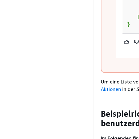
    
   ]
}
Um eine Liste v
Aktionen
in der
S
Beispielr
benutzerd
Im Folgenden fin