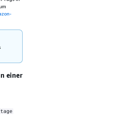
zum
azon-
s
in einer
stage