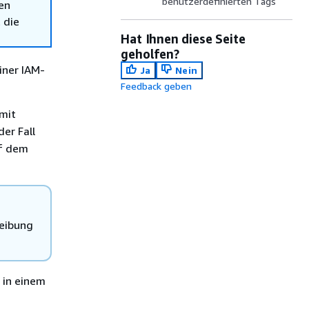
benutzerdefinierten Tags
en
 die
Hat Ihnen diese Seite
geholfen?
iner IAM-
Ja
Nein
Feedback geben
mit
er Fall
uf dem
reibung
 in einem