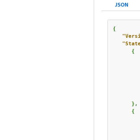
JSON
{
"Vers
"Stat
{
         
      },

{