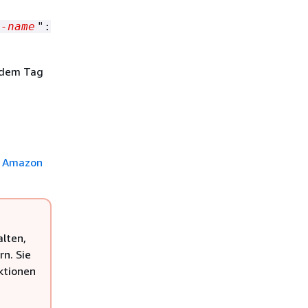
g-name
":
 dem Tag
 Amazon
lten,
rn. Sie
ktionen