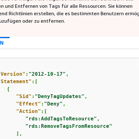
n und Entfernen von Tags für alle Ressourcen. Sie können
end Richtlinien erstellen, die es bestimmten Benutzern ermög
uzufügen oder zu entfernen.
ON
"Version"
:
"2012-10-17"
,

"Statement"
:[

{
"Sid"
:
"DenyTagUpdates"
,

"Effect"
:
"Deny"
,

"Action"
:[

"rds:AddTagsToResource"
,

"rds:RemoveTagsFromResource"
     ],
