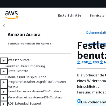
Erste Schritte
Servicele
Dokumentat
Amazon Aurora
Festl
Dokumentat
Benutzerhandbuch für Aurora
benut
Was ist Aurora?
PDF
RSS
M
Einrichten Ihrer Umgebung
Erste Schritte
Die vorliegende 
Tutorials und Beispiel-Code
eines Widerspru
Programmatischer Zugriff auf Amazon
(einschließlich 
Aurora
Einrichten eines Aurora-DB-Clusters
Fassung maßgebl
Verwalten eines Aurora-DB-Clusters
Die vorliegend
RDS Extended Support