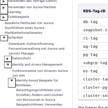
Verwenden des Abfrage-Editors
Verwenden von Aurora Machine
RDS-Tag-ID
Learning
Codebeispiele
db-tag
Bewährte Methoden mit Aurora
Durchführen eines Aurora-
snapshot-t
Machbarkeitsnachweises
Sicherheit
ri-tag
Datenbank-Authentifizierung
og-tag
Passwortverwaltung mit Aurora und
Secrets Manager
pg-tag
Datenschutz
subgrp-tag
Identity and Access Management
Funktionsweise von Amazon Aurora
es-tag
mit IAM
cluster-ta
Identity-based Beispiele für
Richtlinien
cluster-pg
Berechtigungsrichtlinien zum
Erstellen, Ändern und Löschen
cluster-sn
von Ressourcen in Aurora
Beispielrichtlinien: Verwenden
Die Syntax für e