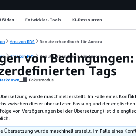
itfäden
Entwickler-Tools
KI-Ressourcen
ion
Amazon RDS
Benutzerhandbuch für Aurora
egen von Bedingungen
ion
Amazon RDS
Benutzerhandbuch für Aurora
zerdefinierten Tags
arkdown
Fokusmodus
Übersetzung wurde maschinell erstellt. Im Falle eines Konflik
chs zwischen dieser übersetzten Fassung und der englischen
infolge von Verzögerungen bei der Übersetzung) ist die englis
ich.
e Übersetzung wurde maschinell erstellt. Im Falle eines Konfl