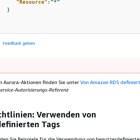
"Resource"
:
"*"
  }



Feedback geben
on
Aurora
-Aktionen finden Sie unter
Von Amazon RDS definier
ervice-Autorisierungs-Referenz
ichtlinien: Verwenden von
efinierten Tags
den Sie Beispiele für die Verwendung von benutzerdefinierte