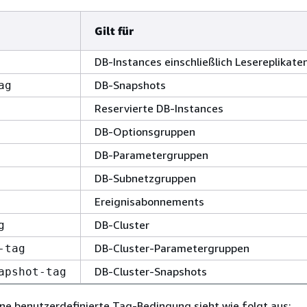
Gilt für
DB-Instances einschließlich Lesereplikate
DB-Snapshots
ag
Reservierte DB-Instances
DB-Optionsgruppen
DB-Parametergruppen
DB-Subnetzgruppen
Ereignisabonnements
DB-Cluster
g
DB-Cluster-Parametergruppen
-tag
DB-Cluster-Snapshots
apshot-tag
ine benutzerdefinierte Tag-Bedingung sieht wie folgt aus: