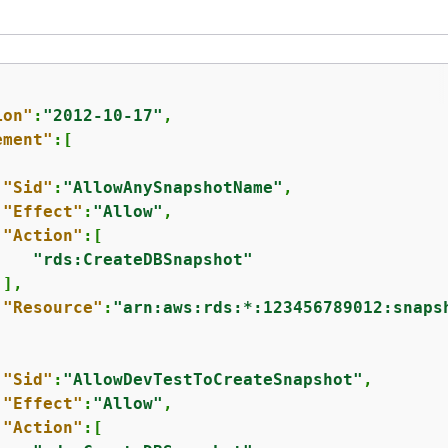
ion"
:
"2012-10-17"
,

ement"
:[

"Sid"
:
"AllowAnySnapshotName"
,

"Effect"
:
"Allow"
,

"Action"
:[

"rds:CreateDBSnapshot"
],

"Resource"
:
"arn:aws:rds:*:123456789012:snaps
"Sid"
:
"AllowDevTestToCreateSnapshot"
,

"Effect"
:
"Allow"
,

"Action"
:[
