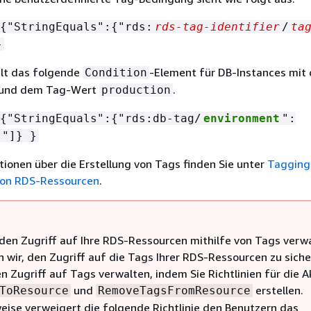
{
"StringEquals":
{
"rds:
rds-tag-identifier
/
ta
}
ilt das folgende
-Element für DB-Instances mit
Condition
und dem Tag-Wert
.
production
{
"StringEquals":
{
"rds:db-tag/
environment
":
"]} }
ionen über die Erstellung von Tags finden Sie unter
Tagging
on RDS-Ressourcen
.
den Zugriff auf Ihre RDS-Ressourcen mithilfe von Tags verwa
 wir, den Zugriff auf die Tags Ihrer RDS-Ressourcen zu siche
n Zugriff auf Tags verwalten, indem Sie Richtlinien für die A
und
erstellen.
ToResource
RemoveTagsFromResource
weise verweigert die folgende Richtlinie den Benutzern das