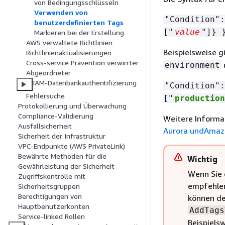
von Bedingungsschlüsseln
Verwenden von
"Condition":
benutzerdefinierten Tags
["
value
"]} 
Markieren bei der Erstellung
AWS verwaltete Richtlinien
Beispielsweise g
Richtlinienaktualisierungen
Cross-service Prävention verwirrter
environment
Abgeordneter
IAM-Datenbankauthentifizierung
"Condition":
Fehlersuche
["
production
Protokollierung und Überwachung
Compliance-Validierung
Weitere Informat
Ausfallsicherheit
Aurora undAmaz
Sicherheit der Infrastruktur
VPC-Endpunkte (AWS PrivateLink)
Bewährte Methoden für die
Wichtig
Gewährleistung der Sicherheit
Wenn Sie 
Zugriffskontrolle mit
empfehlen
Sicherheitsgruppen
Berechtigungen von
können de
Hauptbenutzerkonten
AddTags
Service-linked Rollen
Beispiels