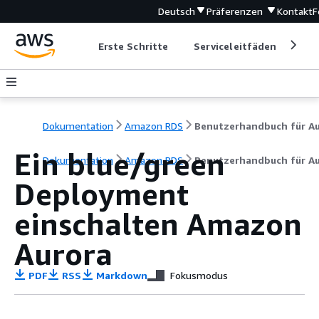
Deutsch
Präferenzen
Kontakt
F
Erste Schritte
Serviceleitfäden
Ent
Dokumentation
Amazon RDS
Ein blue/green
Dokumentation
Amazon RDS
Benutzerhandbuch für A
Deployment
einschalten
Amazon
Aurora
PDF
RSS
Markdown
Fokusmodus