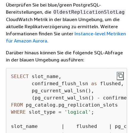
Überprüfen Sie bei blue/green PostgreSQL-
Bereitstellungen, die
OldestReplicationSlotLag
CloudWatch Metrik in der blauen Umgebung, um die
aktuelle Replikatverzögerung zu ermitteln. Weitere
Informationen finden Sie unter
Instance-level Metriken
für Amazon Aurora
.
Darüber hinaus können Sie die folgende SQL-Abfrage
in der blauen Umgebung ausführen:
SELECT
 slot_name,

       confirmed_flush_lsn 
as
 flushed,

       pg_current_wal_lsn(),

       (pg_current_wal_lsn() 
-
 confirmed_
FROM
WHERE
 slot_type 
=
'logical'
;

slot_name        
|
    flushed    
|
 pg_cur