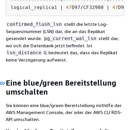
-----------------+---------------+-------
logical_replica1 
|
47
D97
/
CF32980 
|
47
D97
/
stellt die letzte Log-
confirmed_flush_lsn
Sequenznummer (LSN) dar, die an das Replikat
gesendet wurde.
stellt dar,
pg_current_wal_lsn
wo sich die Datenbank jetzt befindet. Ist
0, bedeutet das, dass das Replikat
lsn_distance
keine Verzögerung aufweist.
Eine blue/green Bereitstellung
umschalten
Sie können eine blue/green Bereitstellung mithilfe der
AWS Management Console, der oder der AWS CLI RDS-
API umschalten.