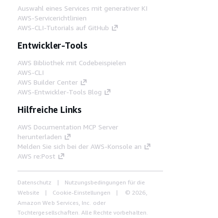
Auswahl eines Services mit generativer KI
AWS-Servicerichtlinien
AWS-CLI-Tutorials auf GitHub
Entwickler-Tools
AWS Bibliothek mit Codebeispielen
AWS-CLI
AWS Builder Center
AWS-Entwickler-Tools Blog
Hilfreiche Links
AWS Documentation MCP Server
herunterladen
Melden Sie sich bei der AWS-Konsole an
AWS re:Post
Datenschutz
Nutzungsbedingungen für die
Website
Cookie-Einstellungen
© 2026,
Amazon Web Services, Inc. oder
Tochtergesellschaften. Alle Rechte vorbehalten.