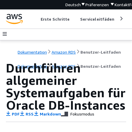
Deutsch
Präferenzen
Kontakt
F
Erste Schritte
Serviceleitfäden
Ent
Dokumentation
Amazon RDS
Benutzer-Leitfaden
Durchführen
Dokumentation
Amazon RDS
Benutzer-Leitfaden
allgemeiner
Systemaufgaben für
Oracle DB-Instances
PDF
RSS
Markdown
Fokusmodus