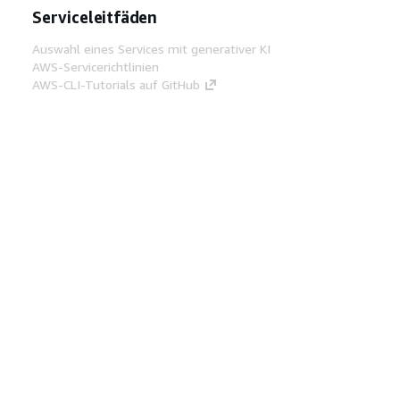
Serviceleitfäden
Auswahl eines Services mit generativer KI
AWS-Servicerichtlinien
AWS-CLI-Tutorials auf GitHub
Entwickler-Tools
AWS Bibliothek mit Codebeispielen
AWS-CLI
AWS Builder Center
AWS-Entwickler-Tools Blog
Hilfreiche Links
AWS Documentation MCP Server
herunterladen
Melden Sie sich bei der AWS-Konsole an
AWS re:Post
Datenschutz
Nutzungsbedingungen für die
Website
Cookie-Einstellungen
© 2026,