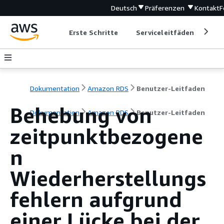
Deutsch
Präferenzen
Kontakt
F
Erste Schritte
Serviceleitfäden
Ent
Dokumentation
Amazon RDS
Benutzer-Leitfaden
Behebung von
Dokumentation
Amazon RDS
Benutzer-Leitfaden
zeitpunktbezogene
n
Wiederherstellungs
fehlern aufgrund
einer Lücke bei der