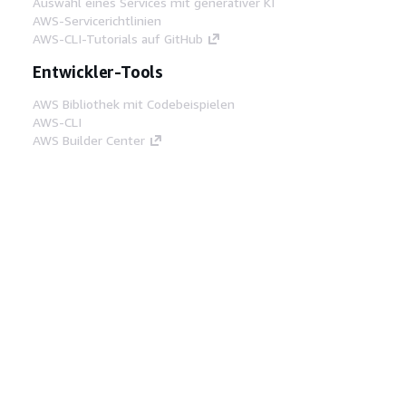
Auswahl eines Services mit generativer KI
AWS-Servicerichtlinien
AWS-CLI-Tutorials auf GitHub
Entwickler-Tools
AWS Bibliothek mit Codebeispielen
AWS-CLI
AWS Builder Center
AWS-Entwickler-Tools Blog
Hilfreiche Links
AWS Documentation MCP Server
herunterladen
Melden Sie sich bei der AWS-Konsole an
AWS re:Post
Datenschutz
Nutzungsbedingungen für die
Website
Cookie-Einstellungen
© 2026,
Amazon Web Services, Inc. oder
Tochtergesellschaften. Alle Rechte vorbehalten.