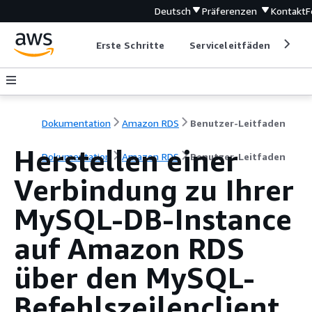
Deutsch
Präferenzen
Kontakt
F
Erste Schritte
Serviceleitfäden
Ent
Dokumentation
Amazon RDS
Benutzer-Leitfaden
Herstellen einer
Dokumentation
Amazon RDS
Benutzer-Leitfaden
Verbindung zu Ihrer
MySQL-DB-Instance
auf Amazon RDS
über den MySQL-
Befehlszeilenclient