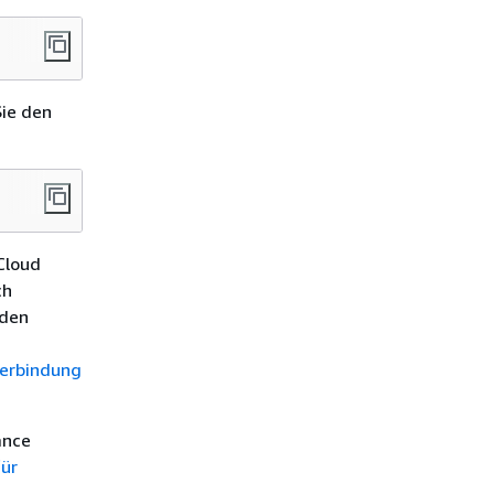
Sie den
Cloud
ch
nden
erbindung
ance
ür