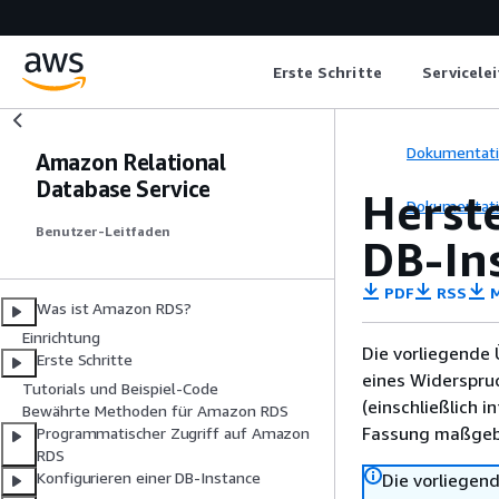
Erste Schritte
Servicele
Dokumentat
Amazon Relational
Database Service
Herst
Dokumentat
Benutzer-Leitfaden
DB-In
PDF
RSS
M
Was ist Amazon RDS?
Einrichtung
Die vorliegende 
Erste Schritte
eines Widerspru
Tutorials und Beispiel-Code
(einschließlich 
Bewährte Methoden für Amazon RDS
Fassung maßgebl
Programmatischer Zugriff auf Amazon
RDS
Konfigurieren einer DB-Instance
Die vorliegend