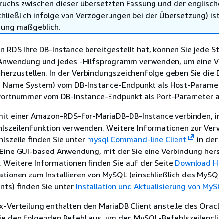
ruchs zwischen dieser übersetzten Fassung und der englisch
hließlich infolge von Verzögerungen bei der Übersetzung) ist
sung maßgeblich.
RDS Ihre DB-Instance bereitgestellt hat, können Sie jede S
Anwendung und jedes -Hilfsprogramm verwenden, um eine V
 herzustellen. In der Verbindungszeichenfolge geben Sie die
 Name System) vom DB-Instance-Endpunkt als Host-Paramete
Portnummer vom DB-Instance-Endpunkt als Port-Parameter a
 mit einer Amazon-RDS-for-MariaDB-DB-Instance verbinden, 
lszeilenfunktion verwenden. Weitere Informationen zur Ve
lszeile finden Sie unter
mysql Command-line Client
in der
Eine GUI-based Anwendung, mit der Sie eine Verbindung hers
i. Weitere Informationen finden Sie auf der Seite
Download H
ationen zum Installieren von MySQL (einschließlich des MySQ
ents) finden Sie unter
Installation und Aktualisierung von My
x-Verteilung enthalten den MariaDB Client anstelle des Ora
Sie den folgenden Befehl aus, um den MySQL-Befehlszeilencli