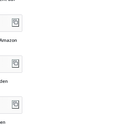
f Amazon
 den
den