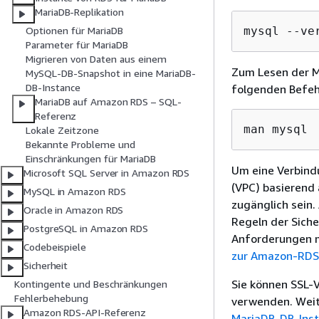
MariaDB-Replikation
mysql --ve
Optionen für MariaDB
Parameter für MariaDB
Migrieren von Daten aus einem
Zum Lesen der M
MySQL-DB-Snapshot in eine MariaDB-
DB-Instance
folgenden Befeh
MariaDB auf Amazon RDS – SQL-
Referenz
man mysql
Lokale Zeitzone
Bekannte Probleme und
Einschränkungen für MariaDB
Um eine Verbindu
Microsoft SQL Server in Amazon RDS
(VPC) basierend 
MySQL in Amazon RDS
zugänglich sein
Oracle in Amazon RDS
Regeln der Sich
PostgreSQL in Amazon RDS
Anforderungen mü
Codebeispiele
zur Amazon-RDS-
Sicherheit
Sie können SSL-
Kontingente und Beschränkungen
Fehlerbehebung
verwenden. Weit
Amazon RDS-API-Referenz
MariaDB-DB-Ins