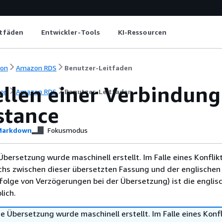
itfäden
Entwickler-Tools
KI-Ressourcen
ion
Amazon RDS
Benutzer-Leitfaden
ellen einer Verbindung
ion
Amazon RDS
Benutzer-Leitfaden
stance
arkdown
Fokusmodus
Übersetzung wurde maschinell erstellt. Im Falle eines Konflik
chs zwischen dieser übersetzten Fassung und der englischen
infolge von Verzögerungen bei der Übersetzung) ist die englis
ich.
e Übersetzung wurde maschinell erstellt. Im Falle eines Konfl