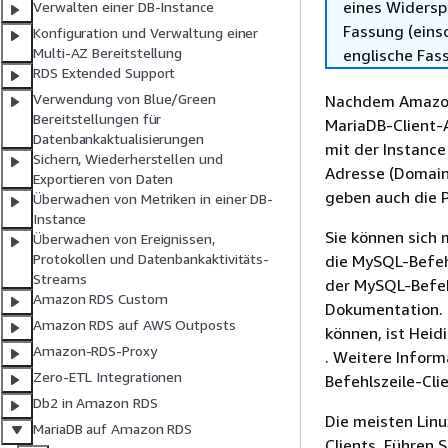
eines Widersp
Verwalten einer DB-Instance
Fassung (einsc
Konfiguration und Verwaltung einer
Multi-AZ Bereitstellung
englische Fas
RDS Extended Support
Verwendung von Blue/Green
Nachdem Amazon 
Bereitstellungen für
MariaDB-Client-
Datenbankaktualisierungen
mit der Instance
Sichern, Wiederherstellen und
Adresse (Domain
Exportieren von Daten
geben auch die 
Überwachen von Metriken in einer DB-
Instance
Sie können sich
Überwachen von Ereignissen,
Protokollen und Datenbankaktivitäts-
die MySQL-Befeh
Streams
der MySQL-Befeh
Amazon RDS Custom
Dokumentation. 
Amazon RDS auf AWS Outposts
können, ist Heid
Amazon-RDS-Proxy
. Weitere Inform
Zero-ETL Integrationen
Befehlszeile-Cli
Db2 in Amazon RDS
Die meisten Linu
MariaDB auf Amazon RDS
Clients. Führen 