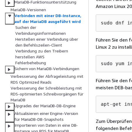
MariaDB-Funktionsunterstützung
Amazon Linux 202
MariaDB-Versionen
Verbinden mit einer DB-Instance,
auf der MariaDB ausgeführt wird
sudo dnf i
Suchen der
Verbindungsinformationen
Herstellen einer Verbindung über
Führen Sie den 
den Befehlszeilen-Client
Linux 2 zu install
Verbindung zu den Treibern
herstellen AWS
Fehlerbehebung
sudo yum i
Sichern von MariaDB-Verbindungen
Verbesserung der Abfrageleistung mit
Führen Sie den 
RDS Optimized Reads
meisten DEB-base
Verbesserung der Schreibleistung mit
RDS-optimierten Schreibvorgängen für
MariaDB
apt-get in
Upgrades der MariaDB-DB-Engine
Aktualisieren einer Engine-Version
für MariaDB-DB-Snapshots
Zum Überprüfen 
Importieren von Daten in eine DB-
folgenden Befeh
Instance von RDS für MariaDB