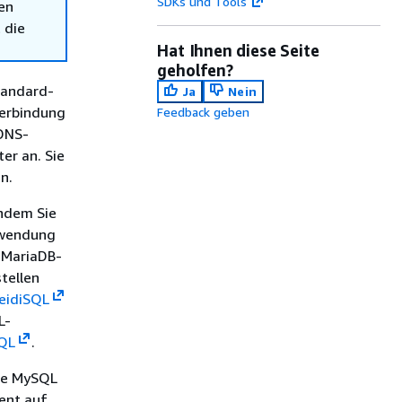
SDKs und Tools
en
 die
Hat Ihnen diese Seite
geholfen?
tandard-
Ja
Nein
erbindung
Feedback geben
 DNS-
r an. Sie
n.
indem Sie
rwendung
 MariaDB-
tellen
eidiSQL
L-
SQL
.
cle MySQL
ent auf