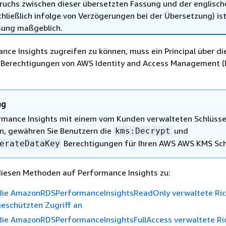
ruchs zwischen dieser übersetzten Fassung und der englisch
hließlich infolge von Verzögerungen bei der Übersetzung) ist
sung maßgeblich.
ce Insights zugreifen zu können, muss ein Principal über di
Berechtigungen von AWS Identity and Access Management (
ng
mance Insights mit einem vom Kunden verwalteten Schlüsse
, gewähren Sie Benutzern die
und
kms:Decrypt
Berechtigungen für Ihren AWS AWS KMS Sch
erateDataKey
diesen Methoden auf Performance Insights zu:
die AmazonRDSPerformanceInsightsReadOnly verwaltete Rich
geschützten Zugriff an
die AmazonRDSPerformanceInsightsFullAccess verwaltete Ric