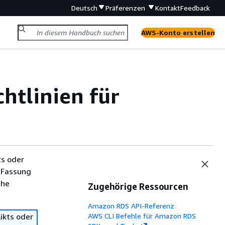
Deutsch
Präferenzen
Kontakt
Feedback
AWS-Konto erstellen
chtlinien für
ts oder
 Fassung
che
Zugehörige Ressourcen
Amazon RDS API-Referenz
ikts oder
AWS CLI Befehle für Amazon RDS