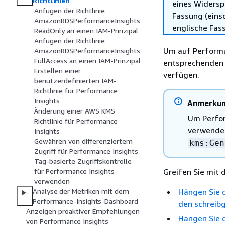
Richtlinien
eines Widersp
Anfügen der Richtlinie
Fassung (einsc
AmazonRDSPerformanceInsights
englische Fas
ReadOnly an einen IAM-Prinzipal
Anfügen der Richtlinie
Um auf Performan
AmazonRDSPerformanceInsights
FullAccess an einen IAM-Prinzipal
entsprechenden 
Erstellen einer
verfügen.
benutzerdefinierten IAM-
Richtlinie für Performance
Insights
Anmerku
Änderung einer AWS KMS
Um Perfor
Richtlinie für Performance
verwenden
Insights
Gewähren von differenziertem
kms:Gen
Zugriff für Performance Insights
Tag-basierte Zugriffskontrolle
Greifen Sie mit 
für Performance Insights
verwenden
Hängen Sie 
Analyse der Metriken mit dem
Performance-Insights-Dashboard
den schreib
Anzeigen proaktiver Empfehlungen
Hängen Sie 
von Performance Insights