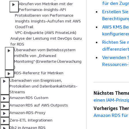
für den Zugr
Abrufen von Metriken mit der
Performance-Insights-API
Erstellen Si
Protokollieren von Performance
Berechtigun
Insights Insights-Aufrufen mit AWS
AWS KMS Ber
CloudTrail
VPC-Endpunkte (AWS PrivateLink)
konfiguriere
Analyse der Leistung mit DevOps Guru
Richten Sie
for RDS
differenzier
Überwachen vom Betriebssystem
mithilfe von „Enhanced
Verwenden Si
Monitoring“·(Erweiterte·Überwachung
Ressourcen-
)
RDS-Referenz für Metriken
Überwachen von Ereignissen,
Protokollen und Datenbankaktivitäts-
Streams
Nächstes Thema
Amazon RDS Custom
einen IAM-Prinzi
Amazon RDS auf AWS Outposts
Vorheriges The
Amazon-RDS-Proxy
Amazon RDS für
Zero-ETL Integrationen
Db2 in Amazon RDS