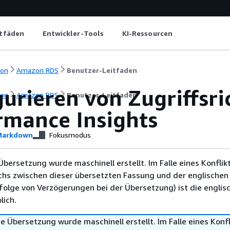
itfäden
Entwickler-Tools
KI-Ressourcen
ion
Amazon RDS
Benutzer-Leitfaden
urieren von Zugriffsri
ion
Amazon RDS
Benutzer-Leitfaden
rmance Insights
arkdown
Fokusmodus
Übersetzung wurde maschinell erstellt. Im Falle eines Konflik
chs zwischen dieser übersetzten Fassung und der englischen
infolge von Verzögerungen bei der Übersetzung) ist die englis
ich.
e Übersetzung wurde maschinell erstellt. Im Falle eines Konfl