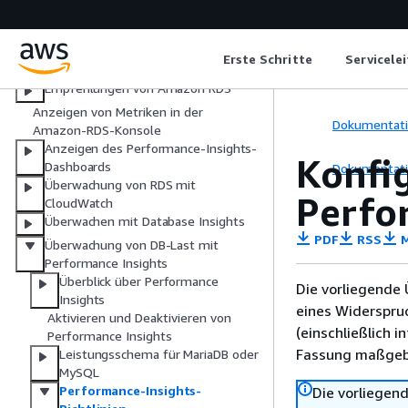
Überwachen von Metriken in einer DB-
Instance
Tools zur Überwachung
Erste Schritte
Servicele
Ansehen Instance Status
Empfehlungen von Amazon RDS
Anzeigen von Metriken in der
Dokumentat
Amazon-RDS-Konsole
Anzeigen des Performance-Insights-
Konfig
Dashboards
Dokumentat
Überwachung von RDS mit
Perfo
CloudWatch
Überwachen mit Database Insights
PDF
RSS
M
Überwachung von DB-Last mit
Performance Insights
Überblick über Performance
Die vorliegende 
Insights
eines Widerspru
Aktivieren und Deaktivieren von
(einschließlich 
Performance Insights
Fassung maßgebl
Leistungsschema für MariaDB oder
MySQL
Performance-Insights-
Die vorliegend