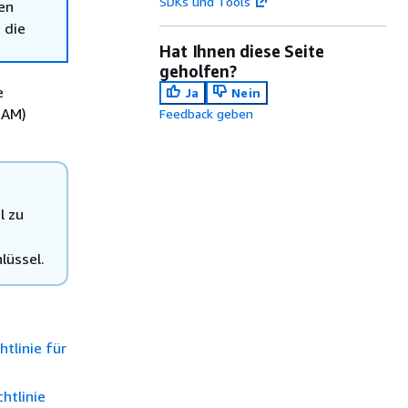
SDKs und Tools
en
 die
Hat Ihnen diese Seite
geholfen?
e
Ja
Nein
IAM)
Feedback geben
l zu
lüssel.
tlinie für
htlinie