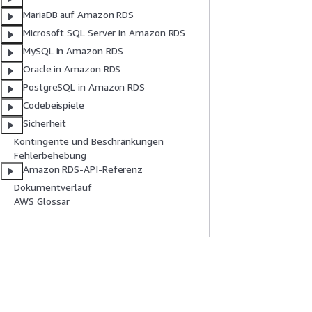
MariaDB auf Amazon RDS
Microsoft SQL Server in Amazon RDS
MySQL in Amazon RDS
Oracle in Amazon RDS
PostgreSQL in Amazon RDS
Codebeispiele
Sicherheit
Kontingente und Beschränkungen
Fehlerbehebung
Amazon RDS-API-Referenz
Dokumentverlauf
AWS Glossar
Erste Schritte
Serviceleitf
AWS Praktische Tutorials
Auswahl eines Ser