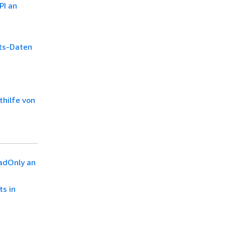
PI an
hts-Daten
thilfe von
adOnly an
s in