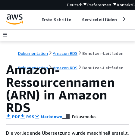
Deutsch
Präferenzen
Kontakt
F
Erste Schritte
Serviceleitfäden
Ent
Dokumentation
Amazon RDS
Benutzer-Leitfaden
Amazon-
Dokumentation
Amazon RDS
Benutzer-Leitfaden
Ressourcennamen
(ARN) in Amazon
RDS
PDF
RSS
Markdown
Fokusmodus
Die vorliegende Übersetzung wurde maschinell erstellt.