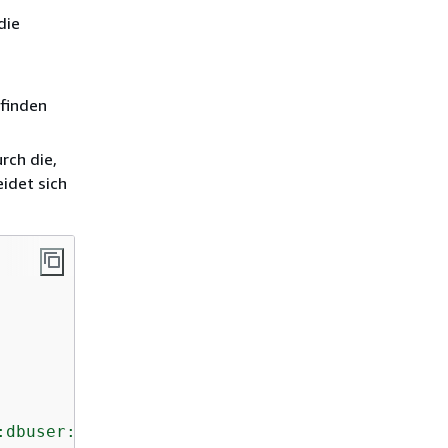
die
efinden
rch die,
idet sich
:dbuser:
db_instance_resource_id
/
db_user_name_