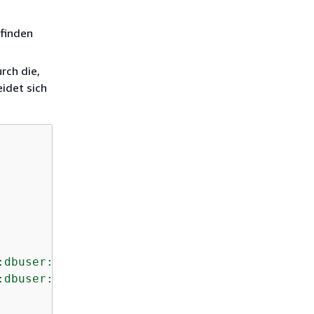
efinden
rch die,
idet sich
:dbuser:
db_instance_resource_id
/
db_user_name_
:dbuser:
db_instance_resource_id
/
db_user_name_