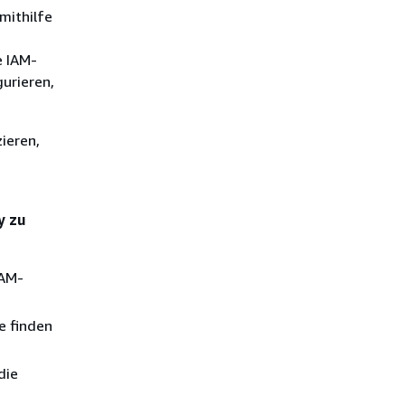
mithilfe
e IAM-
urieren,
ieren,
y zu
IAM-
te finden
die