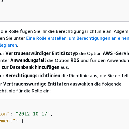
 die Rolle fügen Sie ihr die Berechtigungsrichtlinie an. Allge
den Sie unter
Eine Rolle erstellen, um Berechtigungen an ein
legieren
.
für
Vertrauenswürdiger Entitätstyp
die Option
AWS -Servi
unter
Anwendungsfall
die Option
RDS
und für den Anwendun
 zur Datenbank hinzufügen
aus.
für
Berechtigungsrichtlinien
die Richtlinie aus, die Sie erstel
ür
Vertrauenswürdige Entitäten auswählen
die folgende
htlinie für die Rolle ein:
ion"
: 
"2012-10-17"
,

ement"
: [
