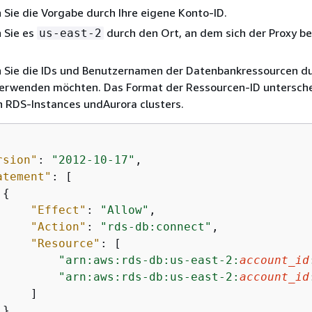
 Sie die Vorgabe durch Ihre eigene Konto-ID.
 Sie es
durch den Ort, an dem sich der Proxy b
us-east-2
 Sie die IDs und Benutzernamen der Datenbankressourcen du
verwenden möchten. Das Format der Ressourcen-ID untersche
 RDS-Instances undAurora clusters.
rsion"
: 
"2012-10-17"
,

atement"
: [

{
"Effect"
: 
"Allow"
,

"Action"
: 
"rds-db:connect"
,

"Resource"
: [

"arn:aws:rds-db:us-east-2:
account_id
"arn:aws:rds-db:us-east-2:
account_id
    ]

}
