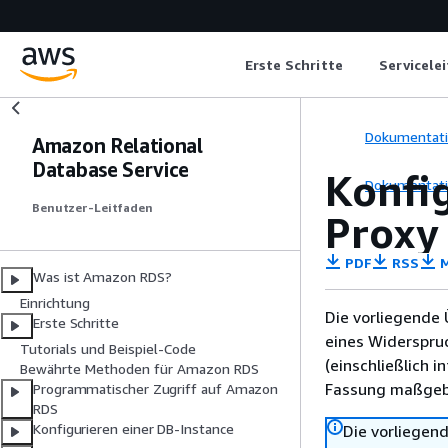
Erste Schritte
Servicele
Dokumentat
Amazon Relational
Database Service
Konfi
Dokumentat
Benutzer-Leitfaden
Proxy
PDF
RSS
M
Was ist Amazon RDS?
Einrichtung
Die vorliegende 
Erste Schritte
eines Widerspru
Tutorials und Beispiel-Code
(einschließlich 
Bewährte Methoden für Amazon RDS
Fassung maßgebl
Programmatischer Zugriff auf Amazon
RDS
Konfigurieren einer DB-Instance
Die vorliegend