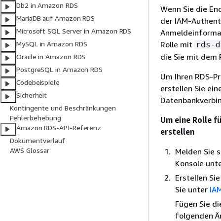
Db2 in Amazon RDS
Wenn Sie die End
MariaDB auf Amazon RDS
der IAM-Authenti
Microsoft SQL Server in Amazon RDS
Anmeldeinformat
Rolle mit
MySQL in Amazon RDS
rds-d
die Sie mit dem
Oracle in Amazon RDS
PostgreSQL in Amazon RDS
Um Ihren RDS-Pro
Codebeispiele
erstellen Sie ein
Sicherheit
Datenbankverbi
Kontingente und Beschränkungen
Fehlerbehebung
Um eine Rolle f
Amazon RDS-API-Referenz
erstellen
Dokumentverlauf
AWS Glossar
Melden Sie 
Konsole unt
Erstellen Sie
Sie unter
IAM
Fügen Sie di
folgenden Ä