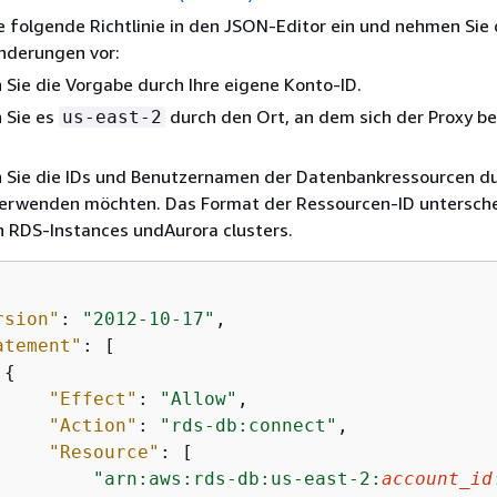
e folgende Richtlinie in den JSON-Editor ein und nehmen Sie 
nderungen vor:
 Sie die Vorgabe durch Ihre eigene Konto-ID.
 Sie es
durch den Ort, an dem sich der Proxy b
us-east-2
 Sie die IDs und Benutzernamen der Datenbankressourcen du
verwenden möchten. Das Format der Ressourcen-ID untersche
 RDS-Instances undAurora clusters.
rsion"
: 
"2012-10-17"
,

atement"
: [

{
"Effect"
: 
"Allow"
,

"Action"
: 
"rds-db:connect"
,

"Resource"
: [

"arn:aws:rds-db:us-east-2:
account_id