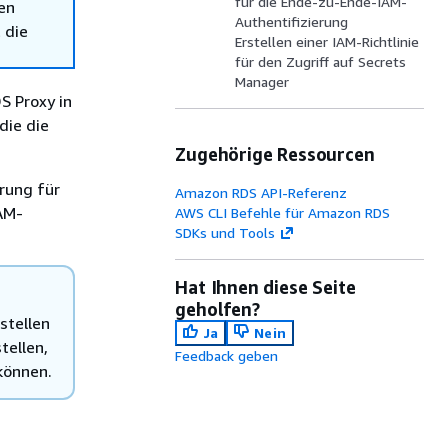
für die Ende-zu-Ende-IAM-
en
Authentifizierung
 die
Erstellen einer IAM-Richtlinie
für den Zugriff auf Secrets
Manager
S Proxy in
die die
Zugehörige Ressourcen
rung für
Amazon RDS API-Referenz
IAM-
AWS CLI Befehle für Amazon RDS
SDKs und Tools
Hat Ihnen diese Seite
geholfen?
stellen
Ja
Nein
tellen,
Feedback geben
können.