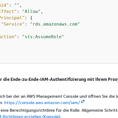
Sid"
: 
""
,

Effect"
: 
"Allow"
,

Principal"
: 
{
"Service"
: 
"rds.amazonaws.com"


Action"
: 
"sts:AssumeRole"
ür die Ende-zu-Ende-IAM-Authentifizierung mit Ihrem Prox
sich bei der an AWS Management Console und öffnen Sie die 
er.
https://console.aws.amazon.com/iam/
 eine Berechtigungsrichtlinie für die Rolle. Allgemeine Schrit
-Richtlinien erstellen (Konsole)
.