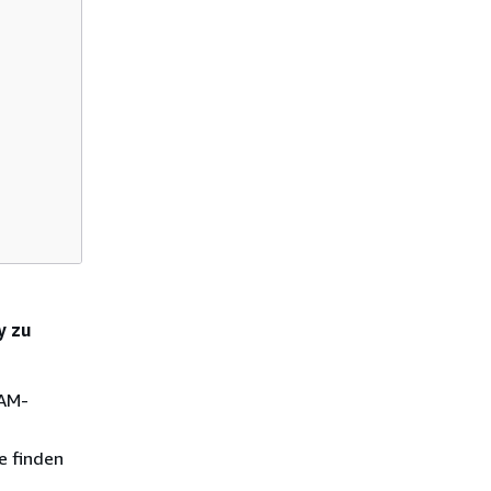
y zu
IAM-
te finden