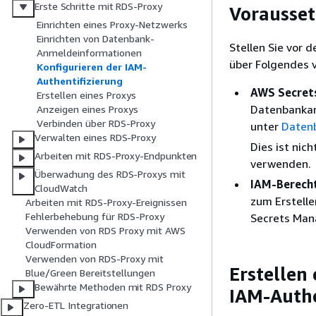
Erste Schritte mit RDS-Proxy
Vorausse
Einrichten eines Proxy-Netzwerks
Einrichten von Datenbank-
Stellen Sie vor 
Anmeldeinformationen
über Folgendes 
Konfigurieren der IAM-
Authentifizierung
AWS Secret
Erstellen eines Proxys
Datenbankan
Anzeigen eines Proxys
Verbinden über RDS-Proxy
unter
Datenb
Verwalten eines RDS-Proxy
Dies ist nic
Arbeiten mit RDS-Proxy-Endpunkten
verwenden.
Überwachung des RDS-Proxys mit
IAM-Berech
CloudWatch
zum Erstelle
Arbeiten mit RDS-Proxy-Ereignissen
Fehlerbehebung für RDS-Proxy
Secrets Man
Verwenden von RDS Proxy mit AWS
CloudFormation
Verwenden von RDS-Proxy mit
Erstellen
Blue/Green Bereitstellungen
Bewährte Methoden mit RDS Proxy
IAM-Authe
Zero-ETL Integrationen