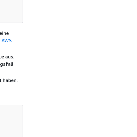
meine
en AWS
ce
aus.
gsfall
lt haben.