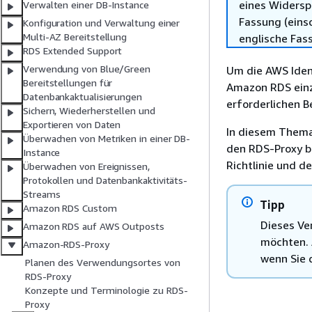
eines Widersp
Verwalten einer DB-Instance
Fassung (einsc
Konfiguration und Verwaltung einer
Multi-AZ Bereitstellung
englische Fas
RDS Extended Support
Verwendung von Blue/Green
Um die AWS Iden
Bereitstellungen für
Amazon RDS einzu
Datenbankaktualisierungen
erforderlichen 
Sichern, Wiederherstellen und
Exportieren von Daten
In diesem Thema 
Überwachen von Metriken in einer DB-
den RDS-Proxy be
Instance
Richtlinie und d
Überwachen von Ereignissen,
Protokollen und Datenbankaktivitäts-
Streams
Tipp
Amazon RDS Custom
Dieses Ver
Amazon RDS auf AWS Outposts
möchten. 
Amazon-RDS-Proxy
wenn Sie 
Planen des Verwendungsortes von
RDS-Proxy
Konzepte und Terminologie zu RDS-
Proxy