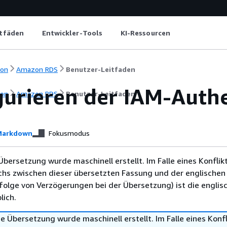
itfäden
Entwickler-Tools
KI-Ressourcen
ion
Amazon RDS
Benutzer-Leitfaden
gurieren der IAM-Authe
ion
Amazon RDS
Benutzer-Leitfaden
arkdown
Fokusmodus
Übersetzung wurde maschinell erstellt. Im Falle eines Konflik
chs zwischen dieser übersetzten Fassung und der englischen
infolge von Verzögerungen bei der Übersetzung) ist die englis
ich.
e Übersetzung wurde maschinell erstellt. Im Falle eines Konfl