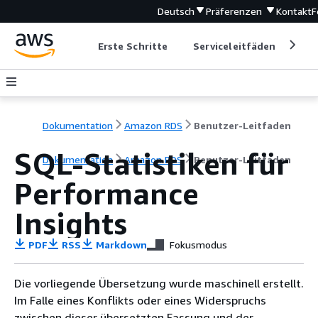
Deutsch
Präferenzen
Kontakt
F
Erste Schritte
Serviceleitfäden
Ent
Dokumentation
Amazon RDS
Benutzer-Leitfaden
SQL-Statistiken für
Dokumentation
Amazon RDS
Benutzer-Leitfaden
Performance
Insights
PDF
RSS
Markdown
Fokusmodus
Die vorliegende Übersetzung wurde maschinell erstellt.
Im Falle eines Konflikts oder eines Widerspruchs
zwischen dieser übersetzten Fassung und der