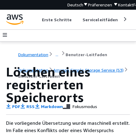
Deutsch
Präferenzen
Kontakt
F
Erste Schritte
Serviceleitfäden
Ent
Dokumentation
...
Benutzer-Leitfaden
Löschen eines
Dokumentation
Amazon Simple Storage Service (S3)
Benutzer-Leitfaden
registrierten
Speicherorts
PDF
RSS
Markdown
Fokusmodus
Die vorliegende Übersetzung wurde maschinell erstellt.
Im Falle eines Konflikts oder eines Widerspruchs