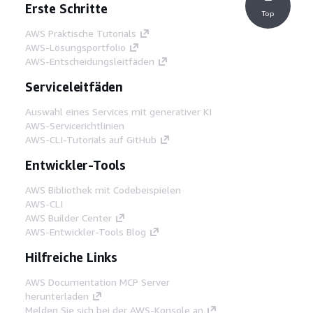
Erste Schritte
Top
AWS Praktische Tutorials
AWS-Lösungsportfolio
AWS-Entscheidungsleitfäden
Serviceleitfäden
Auswahl eines Services mit generativer KI
AWS-Servicerichtlinien
AWS-CLI-Tutorials auf GitHub
Entwickler-Tools
AWS Bibliothek mit Codebeispielen
AWS-CLI
AWS Builder Center
AWS-Entwickler-Tools Blog
Hilfreiche Links
AWS Documentation MCP Server
herunterladen
Melden Sie sich bei der AWS-Konsole an