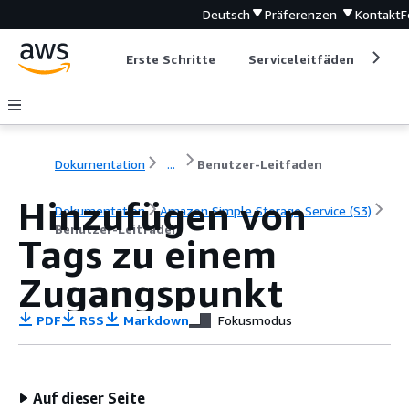
Deutsch
Präferenzen
Kontakt
F
Erste Schritte
Serviceleitfäden
Ent
Dokumentation
...
Benutzer-Leitfaden
Hinzufügen von
Dokumentation
Amazon Simple Storage Service (S3)
Benutzer-Leitfaden
Tags zu einem
Zugangspunkt
PDF
RSS
Markdown
Fokusmodus
Auf dieser Seite