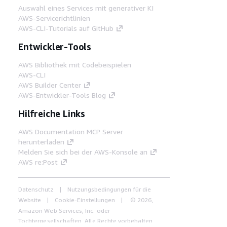
Auswahl eines Services mit generativer KI
AWS-Servicerichtlinien
AWS-CLI-Tutorials auf GitHub
Entwickler-Tools
AWS Bibliothek mit Codebeispielen
AWS-CLI
AWS Builder Center
AWS-Entwickler-Tools Blog
Hilfreiche Links
AWS Documentation MCP Server
herunterladen
Melden Sie sich bei der AWS-Konsole an
AWS re:Post
Datenschutz
Nutzungsbedingungen für die
Website
Cookie-Einstellungen
© 2026,
Amazon Web Services, Inc. oder
Tochtergesellschaften. Alle Rechte vorbehalten.