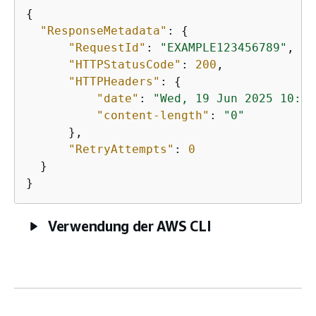
{
"ResponseMetadata"
: 
{
"RequestId"
: 
"EXAMPLE123456789"
,

"HTTPStatusCode"
: 
200
,

"HTTPHeaders"
: 
{
"date"
: 
"Wed, 19 Jun 2025 10:30
"content-length"
: 
"0"
      },

"RetryAttempts"
: 
0
  }

Verwendung der AWS CLI