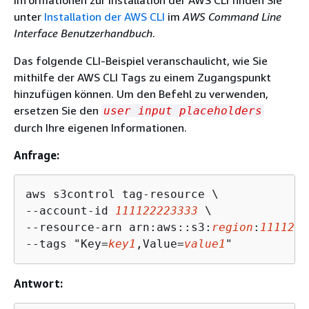
unter
Installation der AWS CLI
im
AWS Command Line
Interface Benutzerhandbuch
.
Das folgende CLI-Beispiel veranschaulicht, wie Sie
mithilfe der AWS CLI Tags zu einem Zugangspunkt
hinzufügen können. Um den Befehl zu verwenden,
ersetzen Sie den
user input placeholders
durch Ihre eigenen Informationen.
Anfrage:
aws s3control tag-resource \

--account-id 
111122223333
 \

--resource-arn arn:aws::s3:
region
:
1111222
--tags "Key=
key1
,Value=
value1
Antwort: