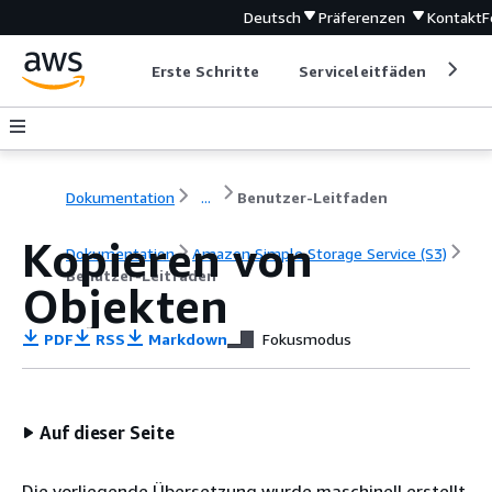
Deutsch
Präferenzen
Kontakt
F
Erste Schritte
Serviceleitfäden
Ent
Dokumentation
...
Benutzer-Leitfaden
Kopieren von
Dokumentation
Amazon Simple Storage Service (S3)
Benutzer-Leitfaden
Objekten
PDF
RSS
Markdown
Fokusmodus
Auf dieser Seite
Die vorliegende Übersetzung wurde maschinell erstellt.