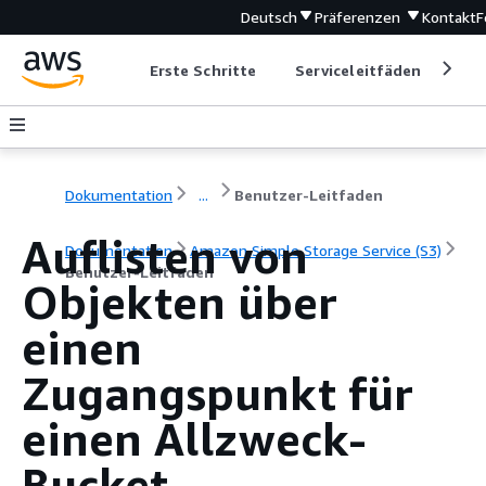
Deutsch
Präferenzen
Kontakt
F
Erste Schritte
Serviceleitfäden
Ent
Dokumentation
...
Benutzer-Leitfaden
Auflisten von
Dokumentation
Amazon Simple Storage Service (S3)
Benutzer-Leitfaden
Objekten über
einen
Zugangspunkt für
einen Allzweck-
Bucket