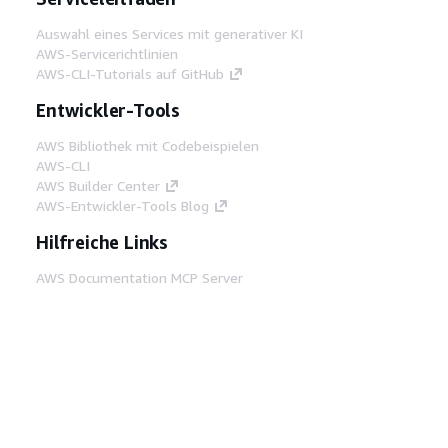
Auswahl eines Services mit generativer KI
AWS-Servicerichtlinien
AWS-CLI-Tutorials auf GitHub
Entwickler-Tools
AWS Bibliothek mit Codebeispielen
AWS-CLI
AWS Builder Center
AWS-Entwickler-Tools Blog
Hilfreiche Links
AWS Documentation MCP Server
herunterladen
Melden Sie sich bei der AWS-Konsole an
AWS re:Post
Datenschutz
Nutzungsbedingungen für die
Website
Cookie-Einstellungen
© 2026,
Amazon Web Services, Inc. oder